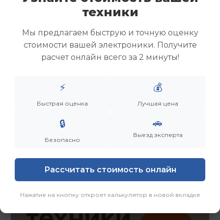
Скупка ноутбуков
техники
Скупка ультрабуков
Скупка игровых ноутбуков
Мы предлагаем быструю и точную оценку
Скупка рабочих ноутбуков
стоимости вашей электроники. Получите
Скупка старых ноутбуков (б/у)
расчет онлайн всего за 2 минуты!
Скупка внешних жестких дисков
Скупка роутеров и сетевого оборудования
⚡
💰
Быстрая оценка
Лучшая цена
Заказать
Смотреть еще
🚗
🔒
Выезд эксперта
Безопасно
Рассчитать стоимость онлайн
Нажатие на кнопку откроет калькулятор в новой вкладке