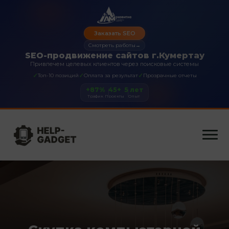
Заказать SEO
Смотреть работы
→
SEO-продвижение сайтов г.Кумертау
Привлечем целевых клиентов через поисковые системы
✓
✓
✓
Топ-10 позиций
Оплата за результат
Прозрачные отчеты
+87%
45+
5 лет
Трафик
Проекты
Опыт