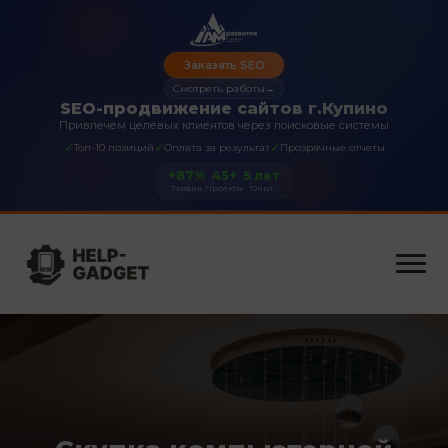
Заказать SEO
Смотреть работы
→
SEO-продвижение сайтов г.Купино
Привлечем целевых клиентов через поисковые системы
✓
✓
✓
Топ-10 позиций
Оплата за результат
Прозрачные отчеты
+87%
45+
5 лет
Трафик
Проекты
Опыт