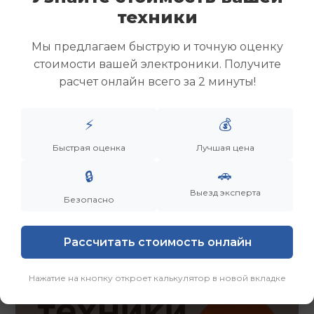
Скупка ноутбуков
техники
Скупка ультрабуков
Скупка игровых ноутбуков
Мы предлагаем быструю и точную оценку
Скупка рабочих ноутбуков
стоимости вашей электроники. Получите
Скупка старых ноутбуков (б/у)
расчет онлайн всего за 2 минуты!
Скупка внешних жестких дисков
Скупка роутеров и сетевого оборудования
⚡
💰
Быстрая оценка
Лучшая цена
Заказать
Смотреть еще
🚗
🔒
Выезд эксперта
Безопасно
Рассчитать стоимость онлайн
Нажатие на кнопку откроет калькулятор в новой вкладке