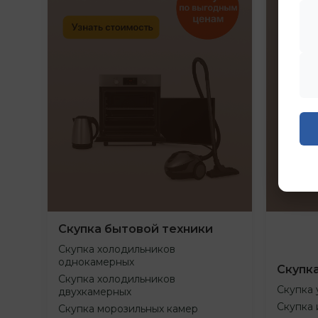
Скупка бытовой техники
Скупка холодильников
однокамерных
Скупк
Скупка холодильников
Скупка 
двухкамерных
Скупка 
Скупка морозильных камер