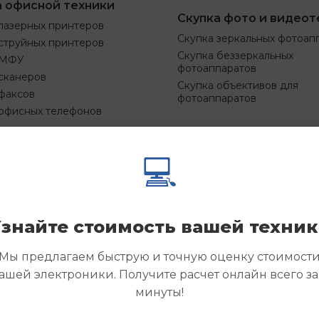
а офисной техники
Скупка фото и видеот
лазерных принтеров
Скупка зеркальных фотоап
струйных принтеров
Скупка беззеркальных
 МФУ
фотоаппаратов
сканеров
Скупка объективов для
факсов
фотоаппаратов
 офисных телефонов
💻
Смотреть
Смотре
азать
Заказать
еще
еще
знайте стоимость вашей техни
Мы предлагаем быструю и точную оценку стоимост
ашей электроники. Получите расчет онлайн всего за
минуты!