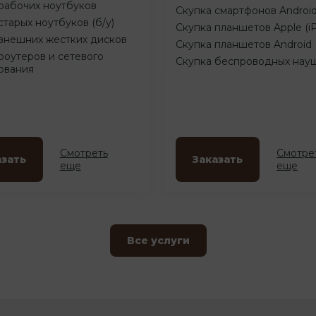
рабочих ноутбуков
Скупка смартфонов Androi
старых ноутбуков (б/у)
Скупка планшетов Apple (i
внешних жестких дисков
Скупка планшетов Android
роутеров и сетевого
Скупка беспроводных нау
ования
Смотреть
Смотре
азать
Заказать
еще
еще
Все услуги