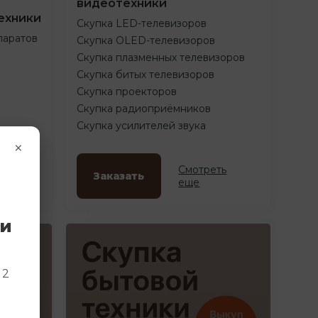
видеотехники
ехники
Скупка LED-телевизоров
паратов
Скупка OLED-телевизоров
Скупка плазменных телевизоров
Скупка битых телевизоров
Скупка проекторов
Скупка радиоприёмников
Скупка усилителей звука
×
ть
Смотреть
Заказать
еще
ки
и
 2