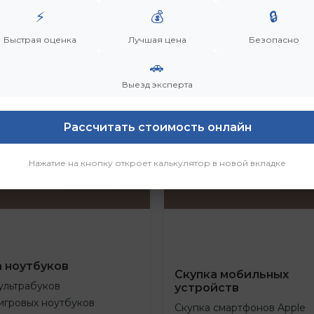
⚡
💰
🔒
Быстрая оценка
Лучшая цена
Безопасно
🚗
Выезд эксперта
Рассчитать стоимость онлайн
Нажатие на кнопку откроет калькулятор в новой вкладке
а ноутбуков
Скупка мобильных
ультрабуков
устройств
игровых ноутбуков
Скупка смартфонов Apple