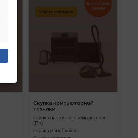
Скупка компьютерной
техники
Скупка настольных компьютеров
(ПК)
Скупка моноблоков
Скупка серверов