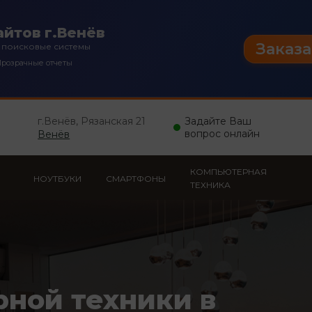
йтов г.Венёв
Заказа
 поисковые системы
розрачные отчеты
г.Венёв, Рязанская 21
Задайте Ваш
вопрос онлайн
Венёв
КОМПЬЮТЕРНАЯ
НОУТБУКИ
СМАРТФОНЫ
ТЕХНИКА
рной техники в