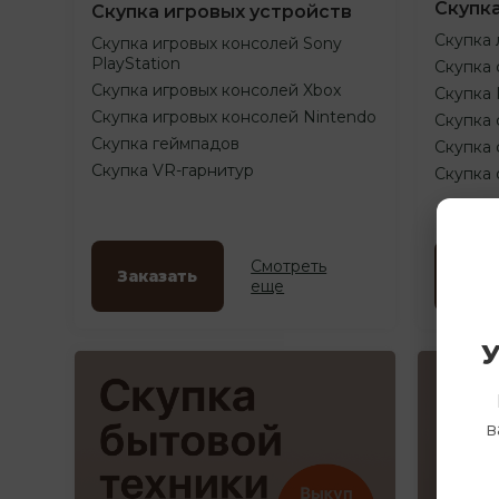
Скупк
Скупка игровых устройств
Скупка 
Скупка игровых консолей Sony
PlayStation
Скупка 
Скупка игровых консолей Xbox
Скупка
Скупка игровых консолей Nintendo
Скупка 
Скупка геймпадов
Скупка 
Скупка VR-гарнитур
Скупка
Смотреть
Заказать
Зак
еще
У
в