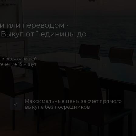
 или переводом ·
Выкуп от 1 единицы до
ую оценку вашей
течение 15 минут
Максимальные цены за счет прямого
выкупа без посредников