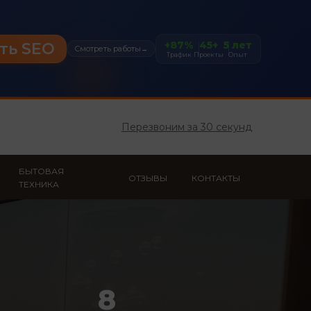
+87%
45+
5 лет
ть SEO
Смотреть работы
→
Трафик
Проекты
Опыт
Перезвоним за 30 секунд
БЫТОВАЯ
ОТЗЫВЫ
КОНТАКТЫ
ТЕХНИКА
8