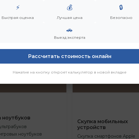
⚡
💰
🔒
Быстрая оценка
Лучшая цена
Безопасно
🚗
Выезд эксперта
Рассчитать стоимость онлайн
Нажатие на кнопку откроет калькулятор в новой вкладке
а ноутбуков
Скупка мобильных
ультрабуков
устройств
игровых ноутбуков
Скупка смартфонов Apple