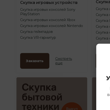
Скупк
Скупка игровых устройств
Скупка 
Скупка игровых консолей Sony
PlayStation
Скупка 
Скупка игровых консолей Xbox
Скупка
Скупка игровых консолей Nintendo
Скупка 
Скупка геймпадов
Скупка 
Скупка VR-гарнитур
Скупка
Смотреть
Заказать
Зак
еще
У
в