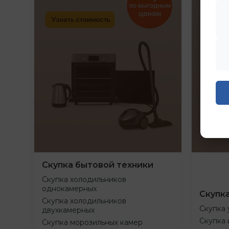
Скупка бытовой техники
Скупка холодильников
однокамерных
Скупк
Скупка холодильников
Скупка 
двухкамерных
Скупка 
Скупка морозильных камер