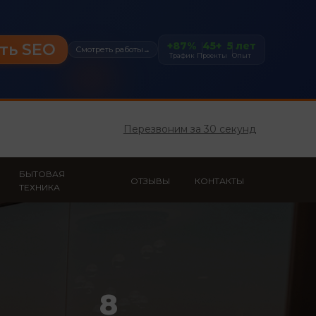
+87%
45+
5 лет
ть SEO
Смотреть работы
→
Трафик
Проекты
Опыт
Перезвоним за 30 секунд
БЫТОВАЯ
ОТЗЫВЫ
КОНТАКТЫ
ТЕХНИКА
8