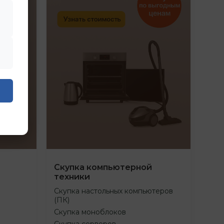
Скупка компьютерной
техники
Скупка настольных компьютеров
(ПК)
Скупка моноблоков
Скупка серверов