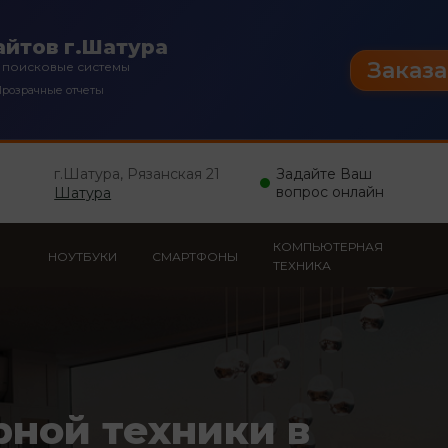
йтов г.Шатура
Заказа
 поисковые системы
розрачные отчеты
г.Шатура, Рязанская 21
Задайте Ваш
вопрос онлайн
Шатура
КОМПЬЮТЕРНАЯ
НОУТБУКИ
СМАРТФОНЫ
ТЕХНИКА
рной техники в