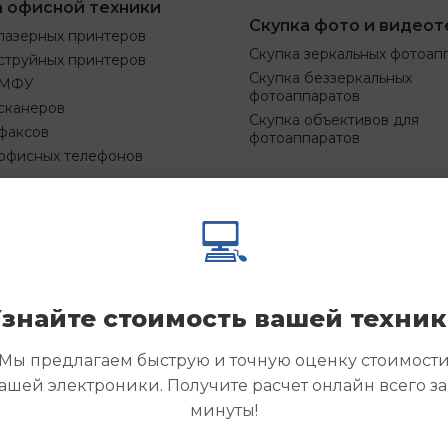
а офисной техники
Скупка фото и видеот
лазерных принтеров
Скупка зеркальных фотоап
струйных принтеров
Скупка беззеркальных
 МФУ
фотоаппаратов
сканеров
Скупка объективов для
факсов
фотоаппаратов
 офисных телефонов
💻
Смотреть
Смотре
азать
Заказать
еще
еще
знайте стоимость вашей техни
Мы предлагаем быструю и точную оценку стоимост
ашей электроники. Получите расчет онлайн всего за
минуты!