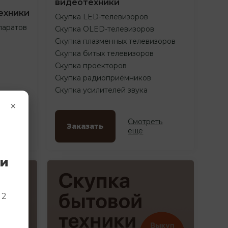
видеотехники
ехники
Скупка LED-телевизоров
паратов
Скупка OLED-телевизоров
Скупка плазменных телевизоров
Скупка битых телевизоров
Скупка проекторов
Скупка радиоприёмников
Скупка усилителей звука
×
ть
Смотреть
Заказать
еще
ки
и
 2