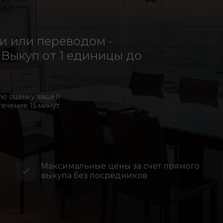
 или переводом ·
Выкуп от 1 единицы до
ую оценку вашей
течение 15 минут
Максимальные цены за счет прямого
выкупа без посредников