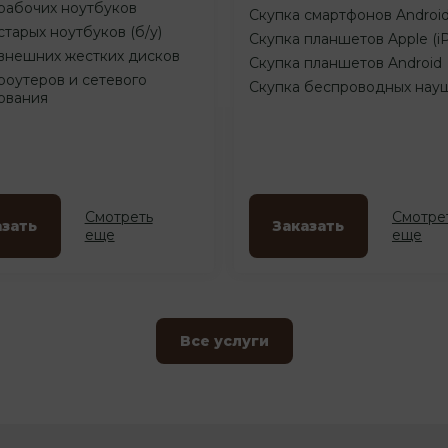
рабочих ноутбуков
Скупка смартфонов Androi
старых ноутбуков (б/у)
Скупка планшетов Apple (i
внешних жестких дисков
Скупка планшетов Android
роутеров и сетевого
Скупка беспроводных нау
ования
Смотреть
Смотре
азать
Заказать
еще
еще
Все услуги