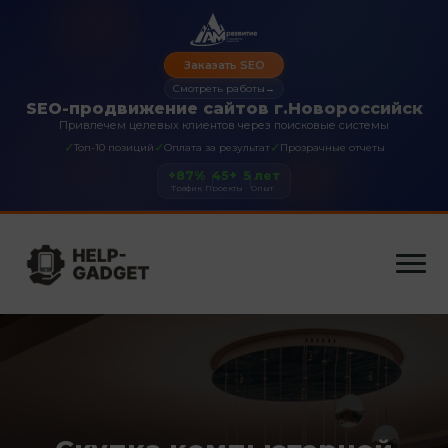
Заказать SEO
Смотреть работы
→
SEO-продвижение сайтов г.Новороссийск
Привлечем целевых клиентов через поисковые системы
✓
✓
✓
Топ-10 позиций
Оплата за результат
Прозрачные отчеты
+87%
45+
5 лет
Трафик
Проекты
Опыт