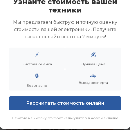
Узнайте стоимость вашей
Скупка ноутбуков
техники
Скупка ультрабуков
Скупка игровых ноутбуков
Мы предлагаем быструю и точную оценку
Скупка рабочих ноутбуков
стоимости вашей электроники. Получите
Скупка старых ноутбуков (б/у)
расчет онлайн всего за 2 минуты!
Скупка внешних жестких дисков
Скупка роутеров и сетевого оборудования
⚡
💰
Заказать
Смотреть еще
Быстрая оценка
Лучшая цена
🚗
🔒
Выезд эксперта
Безопасно
Рассчитать стоимость онлайн
Нажатие на кнопку откроет калькулятор в новой вкладке