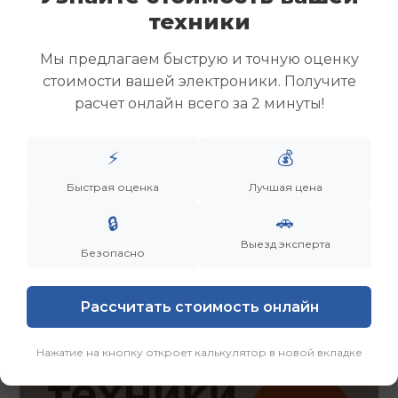
Скупка ноутбуков
техники
Скупка ультрабуков
Скупка игровых ноутбуков
Мы предлагаем быструю и точную оценку
Скупка рабочих ноутбуков
стоимости вашей электроники. Получите
Скупка старых ноутбуков (б/у)
расчет онлайн всего за 2 минуты!
Скупка внешних жестких дисков
Скупка роутеров и сетевого оборудования
⚡
💰
Быстрая оценка
Лучшая цена
Заказать
Смотреть еще
🚗
🔒
Выезд эксперта
Безопасно
Рассчитать стоимость онлайн
Нажатие на кнопку откроет калькулятор в новой вкладке