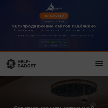
Заказать SEO
Смотреть работы
→
SEO-продвижение сайтов г.Щёлкино
Привлечем целевых клиентов через поисковые системы
✓
✓
✓
Топ-10 позиций
Оплата за результат
Прозрачные отчеты
+87%
45+
5 лет
Трафик
Проекты
Опыт