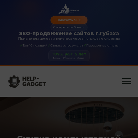
Заказать SEO
Смотреть работы
→
SEO-продвижение сайтов г.Губаха
Привлечем целевых клиентов через поисковые системы
✓
✓
✓
Топ-10 позиций
Оплата за результат
Прозрачные отчеты
+87%
45+
5 лет
Трафик
Проекты
Опыт