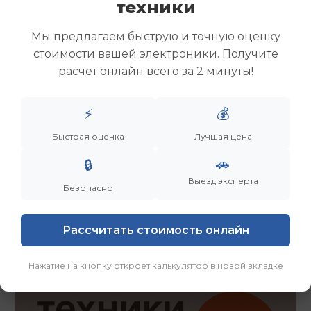
техники
Скупка ноутбуков
Скупка ультрабуков
Мы предлагаем быструю и точную оценку
Скупка игровых ноутбуков
стоимости вашей электроники. Получите
Скупка рабочих ноутбуков
расчет онлайн всего за 2 минуты!
Скупка старых ноутбуков (б/у)
Скупка внешних жестких дисков
Скупка роутеров и сетевого оборудования
⚡
💰
Быстрая оценка
Лучшая цена
Заказать
Смотреть еще
🚗
🔒
Выезд эксперта
Безопасно
Рассчитать стоимость онлайн
Нажатие на кнопку откроет калькулятор в новой вкладке