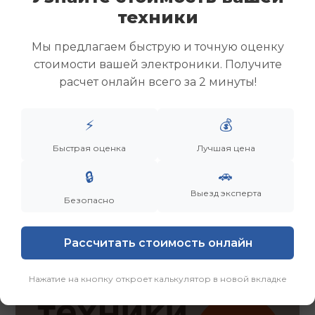
Скупка ноутбуков
техники
Скупка ультрабуков
Скупка игровых ноутбуков
Мы предлагаем быструю и точную оценку
Скупка рабочих ноутбуков
стоимости вашей электроники. Получите
Скупка старых ноутбуков (б/у)
расчет онлайн всего за 2 минуты!
Скупка внешних жестких дисков
Скупка роутеров и сетевого оборудования
⚡
💰
Быстрая оценка
Лучшая цена
Заказать
Смотреть еще
🚗
🔒
Выезд эксперта
Безопасно
Рассчитать стоимость онлайн
Нажатие на кнопку откроет калькулятор в новой вкладке