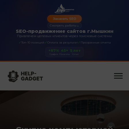
Заказать SEO
Смотреть работы
→
SEO-продвижение сайтов г.Мышкин
Привлечем целевых клиентов через поисковые системы
✓
✓
✓
Топ-10 позиций
Оплата за результат
Прозрачные отчеты
+87%
45+
5 лет
Трафик
Проекты
Опыт