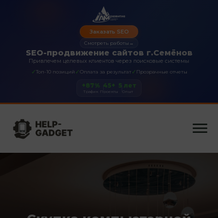
Заказать SEO
Смотреть работы
→
SEO-продвижение сайтов г.Семёнов
Привлечем целевых клиентов через поисковые системы
✓
✓
✓
Топ-10 позиций
Оплата за результат
Прозрачные отчеты
+87%
45+
5 лет
Трафик
Проекты
Опыт