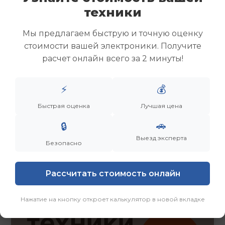
Скупка ноутбуков
техники
Скупка ультрабуков
Скупка игровых ноутбуков
Мы предлагаем быструю и точную оценку
Скупка рабочих ноутбуков
стоимости вашей электроники. Получите
Скупка старых ноутбуков (б/у)
расчет онлайн всего за 2 минуты!
Скупка внешних жестких дисков
Скупка роутеров и сетевого оборудования
⚡
💰
Быстрая оценка
Лучшая цена
Заказать
Смотреть еще
🚗
🔒
Выезд эксперта
Безопасно
Рассчитать стоимость онлайн
Нажатие на кнопку откроет калькулятор в новой вкладке