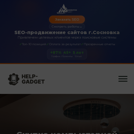
Заказать SEO
Смотреть работы
→
SEO-продвижение сайтов г.Сосновка
Привлечем целевых клиентов через поисковые системы
✓
✓
✓
Топ-10 позиций
Оплата за результат
Прозрачные отчеты
+87%
45+
5 лет
Трафик
Проекты
Опыт