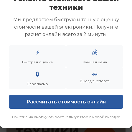
Скупка ноутбуков
техники
Скупка ультрабуков
Скупка игровых ноутбуков
Мы предлагаем быструю и точную оценку
Скупка рабочих ноутбуков
стоимости вашей электроники. Получите
Скупка старых ноутбуков (б/у)
расчет онлайн всего за 2 минуты!
Скупка внешних жестких дисков
Скупка роутеров и сетевого оборудования
⚡
💰
Быстрая оценка
Лучшая цена
Заказать
Смотреть еще
🚗
🔒
Выезд эксперта
Безопасно
Рассчитать стоимость онлайн
Нажатие на кнопку откроет калькулятор в новой вкладке