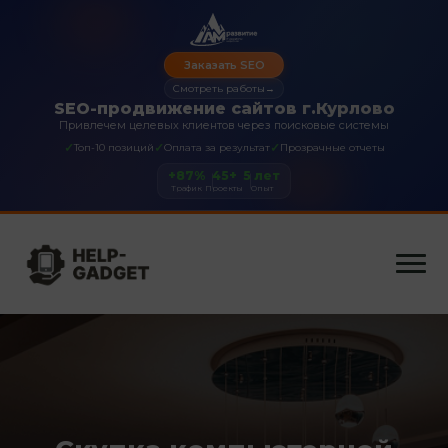
Заказать SEO
Смотреть работы
→
SEO-продвижение сайтов г.Курлово
Привлечем целевых клиентов через поисковые системы
✓
✓
✓
Топ-10 позиций
Оплата за результат
Прозрачные отчеты
+87%
45+
5 лет
Трафик
Проекты
Опыт