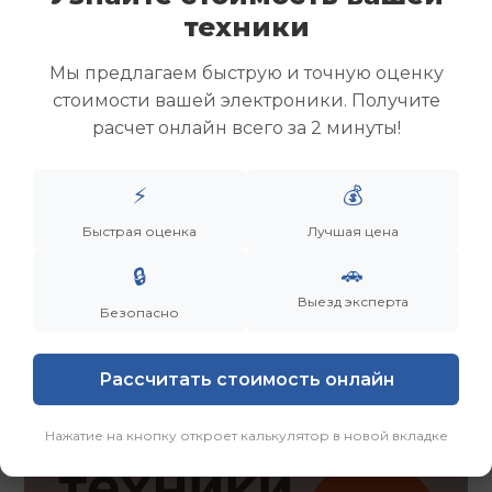
Скупка ноутбуков
техники
Скупка ультрабуков
Скупка игровых ноутбуков
Мы предлагаем быструю и точную оценку
Скупка рабочих ноутбуков
стоимости вашей электроники. Получите
Скупка старых ноутбуков (б/у)
расчет онлайн всего за 2 минуты!
Скупка внешних жестких дисков
Скупка роутеров и сетевого оборудования
⚡
💰
Быстрая оценка
Лучшая цена
Заказать
Смотреть еще
🚗
🔒
Выезд эксперта
Безопасно
Рассчитать стоимость онлайн
Нажатие на кнопку откроет калькулятор в новой вкладке