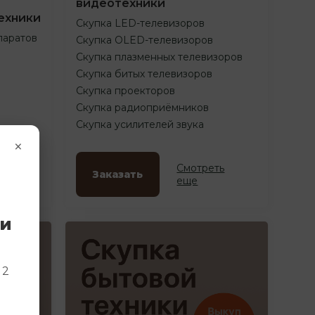
видеотехники
ехники
Скупка LED-телевизоров
паратов
Скупка OLED-телевизоров
Скупка плазменных телевизоров
Скупка битых телевизоров
Скупка проекторов
Скупка радиоприёмников
Скупка усилителей звука
×
ть
Смотреть
Заказать
еще
ки
и
 2