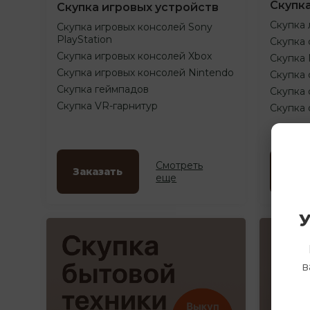
Скупк
Скупка игровых устройств
Скупка 
Скупка игровых консолей Sony
PlayStation
Скупка 
Скупка игровых консолей Xbox
Скупка
Скупка игровых консолей Nintendo
Скупка 
Скупка геймпадов
Скупка 
Скупка VR-гарнитур
Скупка
Смотреть
Заказать
Зак
еще
У
в