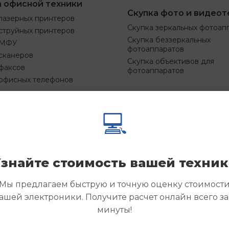
а офисной техники
Скупка фото и видеот
лазерных принтеров
Скупка зеркальных фотоап
струйных принтеров
Скупка беззеркальных
 МФУ
фотоаппаратов
сканеров
Скупка объективов для
факсов
фотоаппаратов
 офисных телефонов
💻
Смотреть
Смотре
азать
Заказать
еще
еще
знайте стоимость вашей техни
Мы предлагаем быструю и точную оценку стоимост
ашей электроники. Получите расчет онлайн всего за
минуты!