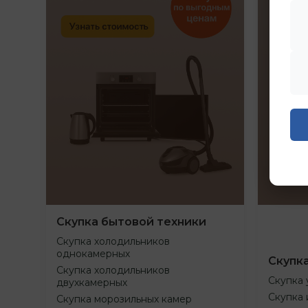
Скупка бытовой техники
Скупка холодильников
однокамерных
Скупк
Скупка холодильников
Скупка 
двухкамерных
Скупка 
Скупка морозильных камер