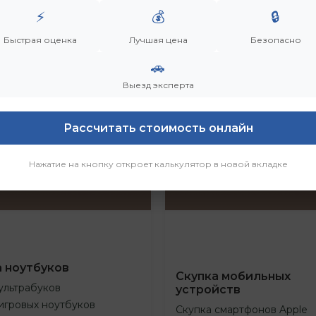
⚡
💰
🔒
Быстрая оценка
Лучшая цена
Безопасно
🚗
Выезд эксперта
Рассчитать стоимость онлайн
Нажатие на кнопку откроет калькулятор в новой вкладке
а ноутбуков
Скупка мобильных
ультрабуков
устройств
игровых ноутбуков
Скупка смартфонов Apple