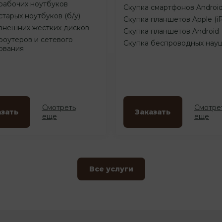
рабочих ноутбуков
Скупка смартфонов Androi
старых ноутбуков (б/у)
Скупка планшетов Apple (i
внешних жестких дисков
Скупка планшетов Android
роутеров и сетевого
Скупка беспроводных нау
ования
Смотреть
Смотре
азать
Заказать
еще
еще
Все услуги