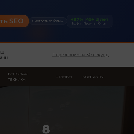
+87%
45+
5 лет
ть SEO
Смотреть работы
→
Трафик
Проекты
Опыт
аш
Перезвоним за 30 секунд
лайн
БЫТОВАЯ
ОТЗЫВЫ
КОНТАКТЫ
ТЕХНИКА
8