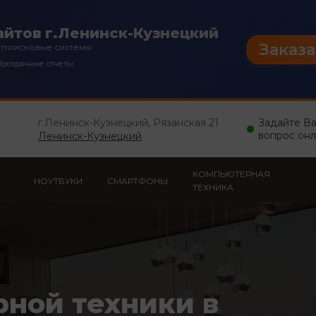
йтов г.Ленинск-Кузнецкий
Заказа
 поисковые системы
розрачные отчеты
г.Ленинск-Кузнецкий, Рязанская 21
Задайте В
вопрос он
Ленинск-Кузнецкий
КОМПЬЮТЕРНАЯ
НОУТБУКИ
СМАРТФОНЫ
ТЕХНИКА
рной техники в