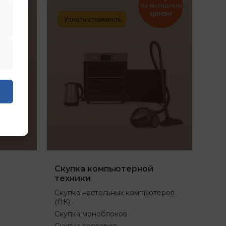
Скупка компьютерной
техники
Скупка настольных компьютеров
(ПК)
Скупка моноблоков
Скупка серверов