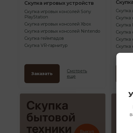
Скупк
Скупка игровых устройств
Скупка 
Скупка игровых консолей Sony
PlayStation
Скупка 
Скупка игровых консолей Xbox
Скупка
Скупка игровых консолей Nintendo
Скупка 
Скупка геймпадов
Скупка 
Скупка VR-гарнитур
Скупка
Смотреть
Заказать
Зак
еще
У
в