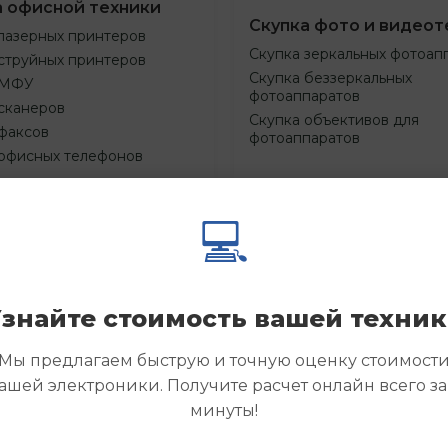
а офисной техники
Скупка фото и видеот
лазерных принтеров
Скупка зеркальных фотоап
струйных принтеров
Скупка беззеркальных
 МФУ
фотоаппаратов
сканеров
Скупка объективов для
факсов
фотоаппаратов
 офисных телефонов
💻
Смотреть
Смотре
азать
Заказать
еще
еще
знайте стоимость вашей техни
Мы предлагаем быструю и точную оценку стоимост
ашей электроники. Получите расчет онлайн всего за
минуты!