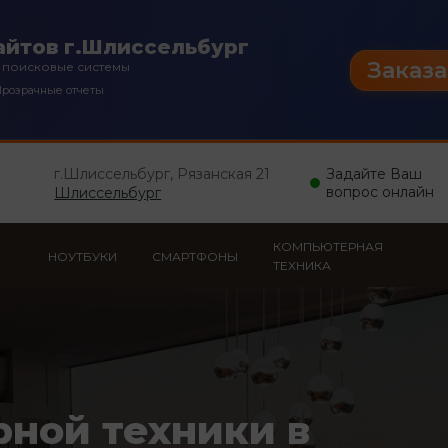
йтов г.Шлиссельбург
Заказа
 поисковые системы
розрачные отчеты
г.Шлиссельбург, Рязанская 21
Задайте Ваш
вопрос онлайн
Шлиссельбург
КОМПЬЮТЕРНАЯ
НОУТБУКИ
СМАРТФОНЫ
ТЕХНИКА
рной техники в