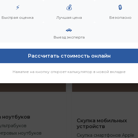
⚡
💰
🔒
Быстрая оценка
Лучшая цена
Безопасно
🚗
Выезд эксперта
Рассчитать стоимость онлайн
Нажатие на кнопку откроет калькулятор в новой вкладке
а ноутбуков
Скупка мобильных
ультрабуков
устройств
игровых ноутбуков
Скупка смартфонов Apple