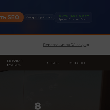
+87%
45+
5 лет
ть SEO
Смотреть работы
→
Трафик
Проекты
Опыт
Перезвоним за 30 секунд
БЫТОВАЯ
ОТЗЫВЫ
КОНТАКТЫ
ТЕХНИКА
8