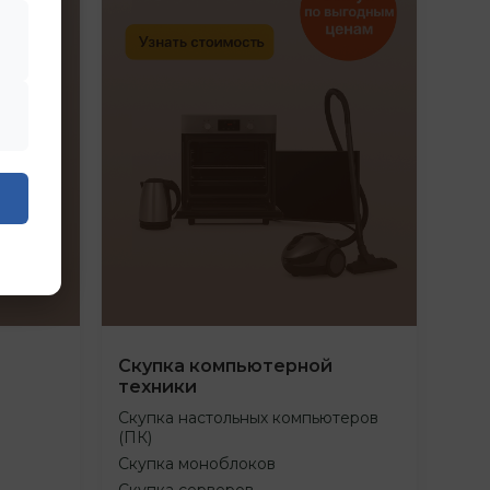
Скупка компьютерной
техники
Скупка настольных компьютеров
(ПК)
Скупка моноблоков
Скупка серверов