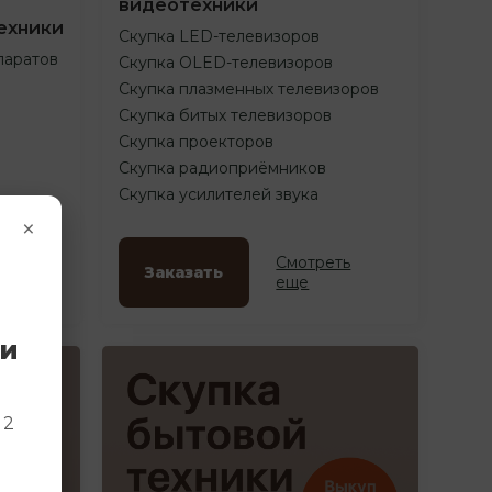
видеотехники
ехники
Скупка LED-телевизоров
паратов
Скупка OLED-телевизоров
Скупка плазменных телевизоров
Скупка битых телевизоров
Скупка проекторов
Скупка радиоприёмников
Скупка усилителей звука
×
ть
Смотреть
Заказать
еще
ки
и
 2