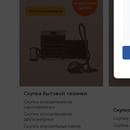
Скупка бытовой техники
Скупка холодильников
однокамерных
Скупк
Скупка холодильников
Скупка 
двухкамерных
Скупка 
Скупка морозильных камер