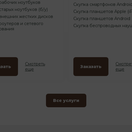
рабочих ноутбуков
Скупка смартфонов Androi
старых ноутбуков (б/у)
Скупка планшетов Apple (i
внешних жестких дисков
Скупка планшетов Android
роутеров и сетевого
Скупка беспроводных нау
ования
Смотреть
Смотре
азать
Заказать
еще
еще
Все услуги