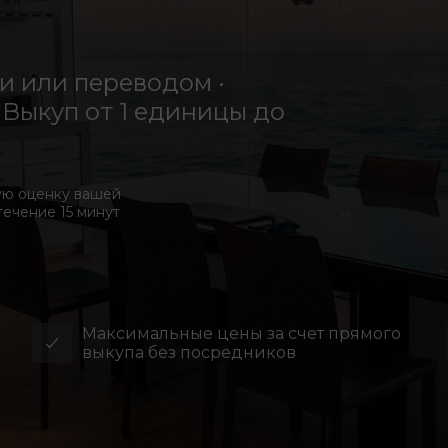
 или переводом ·
Выкуп от 1 единицы до
ую оценку вашей
течение 15 минут
Максимальные цены за счет прямого
выкупа без посредников