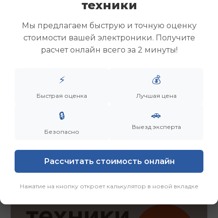
техники
Скупка ноутбуков
Скупка ультрабуков
Мы предлагаем быструю и точную оценку
Скупка игровых ноутбуков
стоимости вашей электроники. Получите
Скупка рабочих ноутбуков
расчет онлайн всего за 2 минуты!
Скупка старых ноутбуков (б/у)
Скупка внешних жестких дисков
Скупка роутеров и сетевого оборудования
⚡
💰
Быстрая оценка
Лучшая цена
Заказать
Смотреть еще
🚗
🔒
Выезд эксперта
Безопасно
Рассчитать стоимость онлайн
Нажатие на кнопку откроет калькулятор в новой вкладке