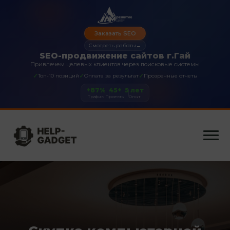
Заказать SEO
Смотреть работы
→
SEO-продвижение сайтов г.Гай
Привлечем целевых клиентов через поисковые системы
✓
✓
✓
Топ-10 позиций
Оплата за результат
Прозрачные отчеты
+87%
45+
5 лет
Трафик
Проекты
Опыт