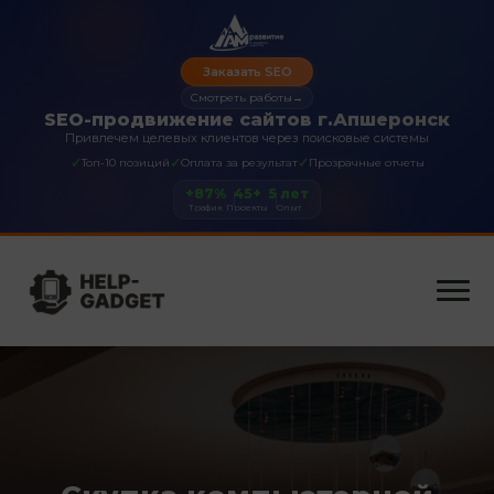
Заказать SEO
Смотреть работы
→
SEO-продвижение сайтов г.Апшеронск
Привлечем целевых клиентов через поисковые системы
✓
✓
✓
Топ-10 позиций
Оплата за результат
Прозрачные отчеты
+87%
45+
5 лет
Трафик
Проекты
Опыт