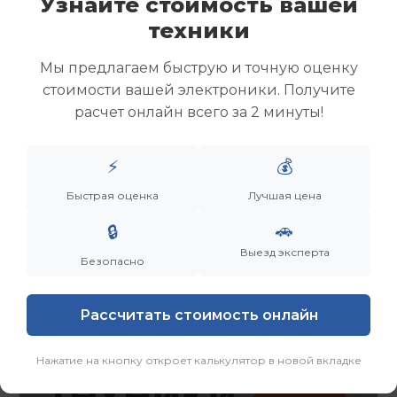
Узнайте стоимость вашей
Скупка ноутбуков
техники
Скупка ультрабуков
Скупка игровых ноутбуков
Мы предлагаем быструю и точную оценку
Скупка рабочих ноутбуков
стоимости вашей электроники. Получите
Скупка старых ноутбуков (б/у)
расчет онлайн всего за 2 минуты!
Скупка внешних жестких дисков
Скупка роутеров и сетевого оборудования
⚡
💰
Заказать
Смотреть еще
Быстрая оценка
Лучшая цена
🚗
🔒
Выезд эксперта
Безопасно
Рассчитать стоимость онлайн
Нажатие на кнопку откроет калькулятор в новой вкладке