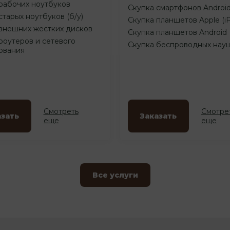
рабочих ноутбуков
Скупка смартфонов Androi
старых ноутбуков (б/у)
Скупка планшетов Apple (i
внешних жестких дисков
Скупка планшетов Android
роутеров и сетевого
Скупка беспроводных нау
ования
Смотреть
Смотре
азать
Заказать
еще
еще
Все услуги