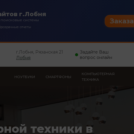
йтов г.Лобня
Заказа
 поисковые системы
розрачные отчеты
г.Лобня, Рязанская 21
Задайте Ваш
вопрос онлайн
Лобня
КОМПЬЮТЕРНАЯ
НОУТБУКИ
СМАРТФОНЫ
ТЕХНИКА
рной техники в