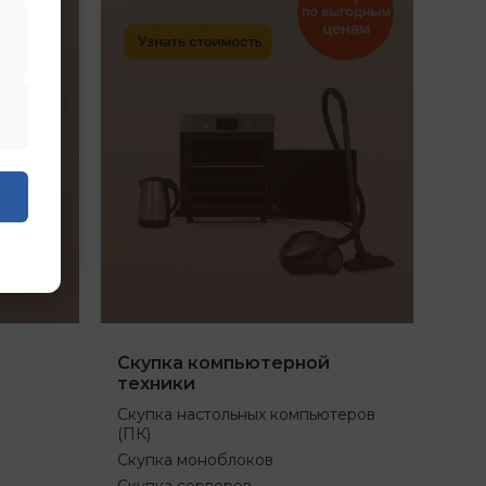
Скупка компьютерной
техники
Скупка настольных компьютеров
(ПК)
Скупка моноблоков
Скупка серверов