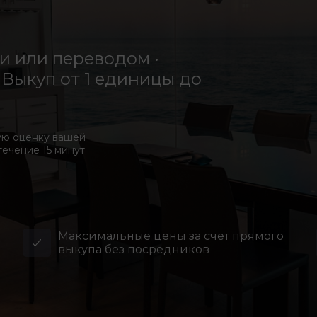
 или переводом ·
Выкуп от 1 единицы до
ую оценку вашей
течение 15 минут
Максимальные цены за счет прямого
выкупа без посредников