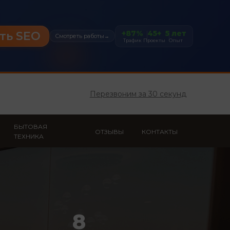
+87%
45+
5 лет
ть SEO
Смотреть работы
→
Трафик
Проекты
Опыт
Перезвоним за 30 секунд
БЫТОВАЯ
ОТЗЫВЫ
КОНТАКТЫ
ТЕХНИКА
8