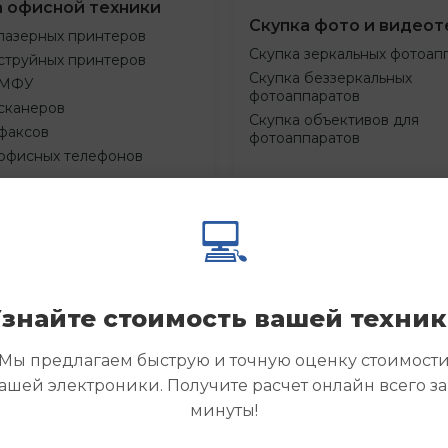
а офисной техники
Скупка фото и видеот
лазерных принтеров
Скупка зеркальных фотоап
струйных принтеров
Скупка беззеркальных
 МФУ
фотоаппаратов
сканеров
Скупка объективов для
факсов
фотоаппаратов
 офисных телефонов
💻
Смотреть
Смотре
азать
Заказать
еще
еще
знайте стоимость вашей техни
Мы предлагаем быструю и точную оценку стоимост
ашей электроники. Получите расчет онлайн всего за
минуты!