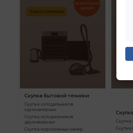
Скупка бытовой техники
Скупка холодильников
однокамерных
Скупк
Скупка холодильников
Скупка 
двухкамерных
Скупка 
Скупка морозильных камер