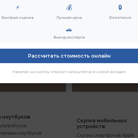
⚡
💰
🔒
Быстрая оценка
Лучшая цена
Безопасно
🚗
Выезд эксперта
Рассчитать стоимость онлайн
Нажатие на кнопку откроет калькулятор в новой вкладке
а ноутбуков
Скупка мобильных
ультрабуков
устройств
игровых ноутбуков
Скупка смартфонов Apple