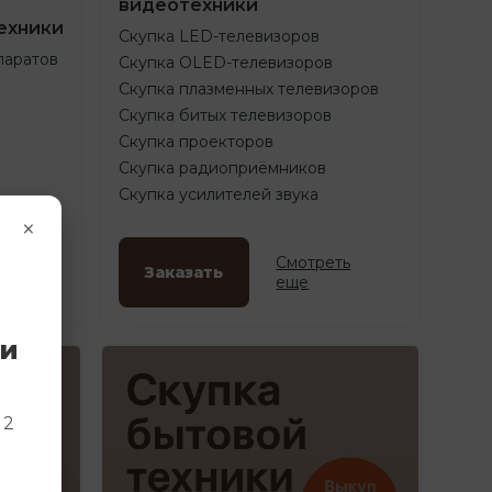
видеотехники
ехники
Скупка LED-телевизоров
паратов
Скупка OLED-телевизоров
Скупка плазменных телевизоров
Скупка битых телевизоров
Скупка проекторов
Скупка радиоприёмников
Скупка усилителей звука
×
ть
Смотреть
Заказать
еще
ки
и
 2