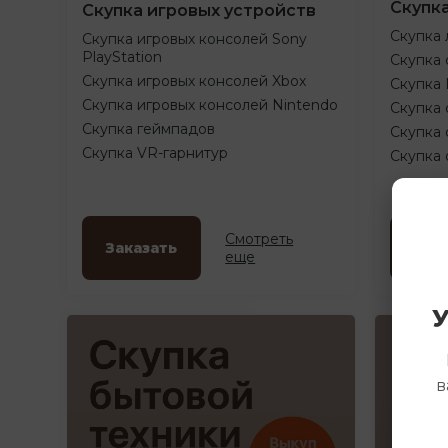
Скупк
Скупка игровых устройств
Скупка 
Скупка игровых консолей Sony
PlayStation
Скупка 
Скупка игровых консолей Xbox
Скупка
Скупка игровых консолей Nintendo
Скупка 
Скупка геймпадов
Скупка 
Скупка VR-гарнитур
Скупка
Смотреть
Заказать
Зак
еще
У
в