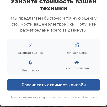
Узнайте стоимость вашей
Скупка ноутбуков
техники
Скупка ультрабуков
Скупка игровых ноутбуков
Мы предлагаем быструю и точную оценку
Скупка рабочих ноутбуков
стоимости вашей электроники. Получите
Скупка старых ноутбуков (б/у)
расчет онлайн всего за 2 минуты!
Скупка внешних жестких дисков
Скупка роутеров и сетевого оборудования
⚡
💰
Заказать
Смотреть еще
Быстрая оценка
Лучшая цена
🚗
🔒
Выезд эксперта
Безопасно
Рассчитать стоимость онлайн
Нажатие на кнопку откроет калькулятор в новой вкладке