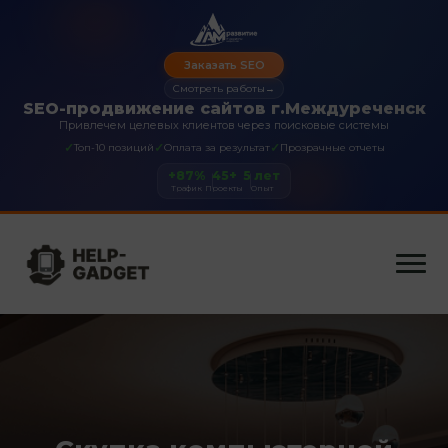
Заказать SEO
Смотреть работы
→
SEO-продвижение сайтов г.Междуреченск
Привлечем целевых клиентов через поисковые системы
✓
✓
✓
Топ-10 позиций
Оплата за результат
Прозрачные отчеты
+87%
45+
5 лет
Трафик
Проекты
Опыт