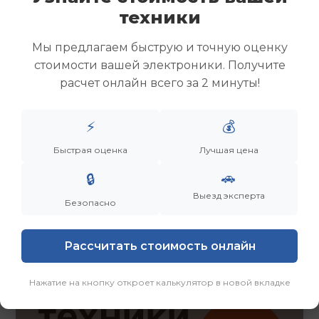
Скупка ноутбуков
техники
Скупка ультрабуков
Скупка игровых ноутбуков
Мы предлагаем быструю и точную оценку
Скупка рабочих ноутбуков
стоимости вашей электроники. Получите
Скупка старых ноутбуков (б/у)
расчет онлайн всего за 2 минуты!
Скупка внешних жестких дисков
Скупка роутеров и сетевого оборудования
⚡
💰
Быстрая оценка
Лучшая цена
Заказать
Смотреть еще
🚗
🔒
Выезд эксперта
Безопасно
Рассчитать стоимость онлайн
Нажатие на кнопку откроет калькулятор в новой вкладке