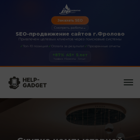
Заказать SEO
Смотреть работы
→
SEO-продвижение сайтов г.Фролово
Привлечем целевых клиентов через поисковые системы
✓
✓
✓
Топ-10 позиций
Оплата за результат
Прозрачные отчеты
+87%
45+
5 лет
Трафик
Проекты
Опыт