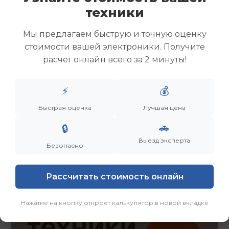
Скупка ноутбуков
техники
Скупка ультрабуков
Скупка игровых ноутбуков
Мы предлагаем быструю и точную оценку
Скупка рабочих ноутбуков
стоимости вашей электроники. Получите
Скупка старых ноутбуков (б/у)
расчет онлайн всего за 2 минуты!
Скупка внешних жестких дисков
Скупка роутеров и сетевого оборудования
⚡
💰
Быстрая оценка
Лучшая цена
Заказать
Смотреть еще
🚗
🔒
Выезд эксперта
Безопасно
Рассчитать стоимость онлайн
Нажатие на кнопку откроет калькулятор в новой вкладке