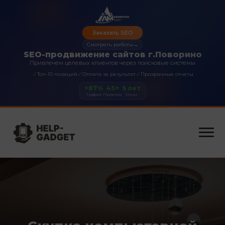
Заказать SEO
Смотреть работы
→
SEO-продвижение сайтов г.Поворино
Привлечем целевых клиентов через поисковые системы
✓
✓
✓
Топ-10 позиций
Оплата за результат
Прозрачные отчеты
+87%
45+
5 лет
Трафик
Проекты
Опыт