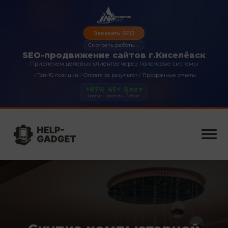
Заказать SEO
Смотреть работы
→
SEO-продвижение сайтов г.Киселёвск
Привлечем целевых клиентов через поисковые системы
✓
✓
✓
Топ-10 позиций
Оплата за результат
Прозрачные отчеты
+87%
45+
5 лет
Трафик
Проекты
Опыт