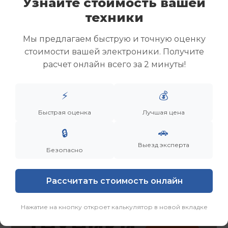
Узнайте стоимость вашей
Скупка ноутбуков
техники
Скупка ультрабуков
Скупка игровых ноутбуков
Мы предлагаем быструю и точную оценку
Скупка рабочих ноутбуков
стоимости вашей электроники. Получите
Скупка старых ноутбуков (б/у)
расчет онлайн всего за 2 минуты!
Скупка внешних жестких дисков
Скупка роутеров и сетевого оборудования
⚡
💰
Заказать
Смотреть еще
Быстрая оценка
Лучшая цена
🚗
🔒
Выезд эксперта
Безопасно
Рассчитать стоимость онлайн
Нажатие на кнопку откроет калькулятор в новой вкладке