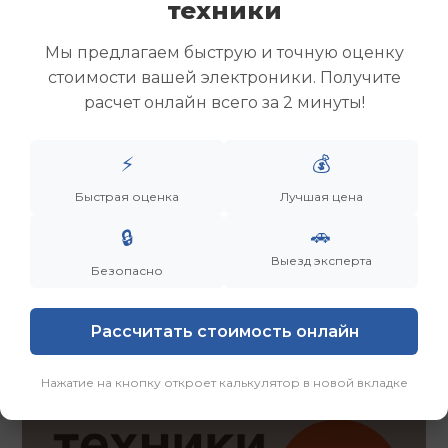
техники
Скупка ноутбуков
Скупка ультрабуков
Мы предлагаем быструю и точную оценку
Скупка игровых ноутбуков
стоимости вашей электроники. Получите
Скупка рабочих ноутбуков
расчет онлайн всего за 2 минуты!
Скупка старых ноутбуков (б/у)
Скупка внешних жестких дисков
Скупка роутеров и сетевого оборудования
⚡
💰
Быстрая оценка
Лучшая цена
Заказать
Смотреть еще
🚗
🔒
Выезд эксперта
Безопасно
Рассчитать стоимость онлайн
Нажатие на кнопку откроет калькулятор в новой вкладке