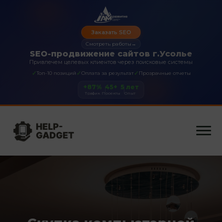
Заказать SEO
Смотреть работы
→
SEO-продвижение сайтов г.Усолье
Привлечем целевых клиентов через поисковые системы
✓
✓
✓
Топ-10 позиций
Оплата за результат
Прозрачные отчеты
+87%
45+
5 лет
Трафик
Проекты
Опыт