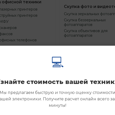
а офисной техники
Скупка фото и видеот
лазерных принтеров
Скупка зеркальных фотоап
струйных принтеров
Скупка беззеркальных
 МФУ
фотоаппаратов
сканеров
Скупка объективов для
факсов
фотоаппаратов
 офисных телефонов
💻
Смотреть
Смотре
азать
Заказать
еще
еще
знайте стоимость вашей техни
Мы предлагаем быструю и точную оценку стоимост
ашей электроники. Получите расчет онлайн всего за
минуты!