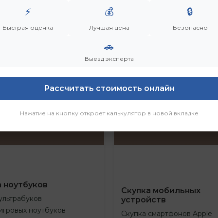
⚡
💰
🔒
Быстрая оценка
Лучшая цена
Безопасно
🚗
Выезд эксперта
Рассчитать стоимость онлайн
Нажатие на кнопку откроет калькулятор в новой вкладке
а ноутбуков
Скупка мобильных
ультрабуков
устройств
игровых ноутбуков
Скупка смартфонов Apple