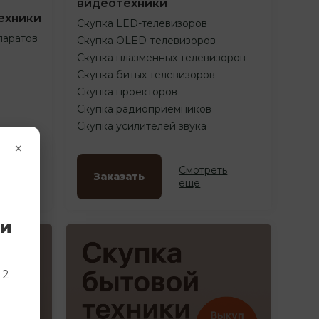
видеотехники
ехники
Скупка LED-телевизоров
паратов
Скупка OLED-телевизоров
Скупка плазменных телевизоров
Скупка битых телевизоров
Скупка проекторов
Скупка радиоприёмников
Скупка усилителей звука
×
ть
Смотреть
Заказать
еще
ки
и
 2