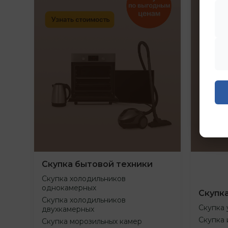
Скупка бытовой техники
Скупка холодильников
однокамерных
Скупк
Скупка холодильников
Скупка 
двухкамерных
Скупка 
Скупка морозильных камер