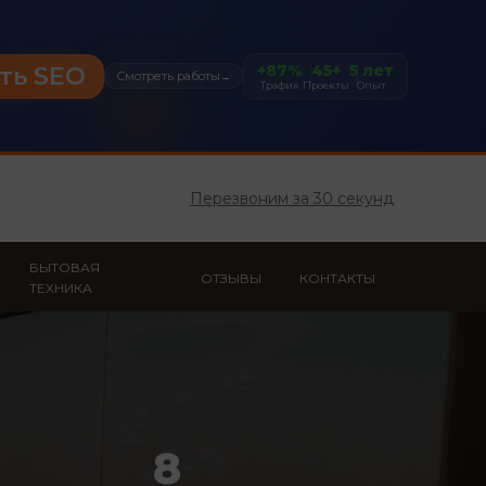
+87%
45+
5 лет
ть SEO
Смотреть работы
→
Трафик
Проекты
Опыт
Перезвоним за 30 секунд
БЫТОВАЯ
ОТЗЫВЫ
КОНТАКТЫ
ТЕХНИКА
8