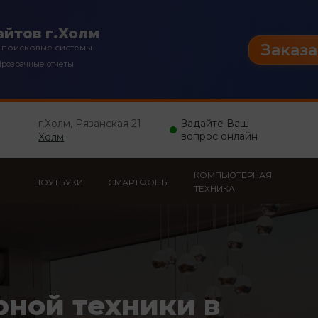
йтов г.Холм
Заказа
 поисковые системы
розрачные отчеты
г.Холм, Рязанская 21
Задайте Ваш
вопрос онлайн
Холм
КОМПЬЮТЕРНАЯ
НОУТБУКИ
СМАРТФОНЫ
ТЕХНИКА
рной техники в