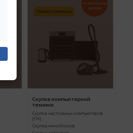
Скупка компьютерной
техники
Скупка настольных компьютеров
(ПК)
Скупка моноблоков
Скупка серверов