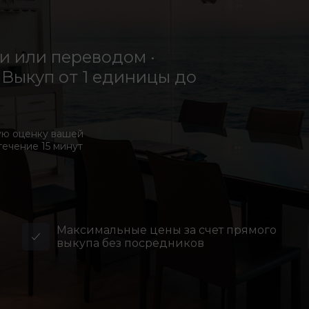
 или переводом ·
Выкуп от 1 единицы до
ую оценку вашей
течение 15 минут
Максимальные цены за счет прямого
выкупа без посредников