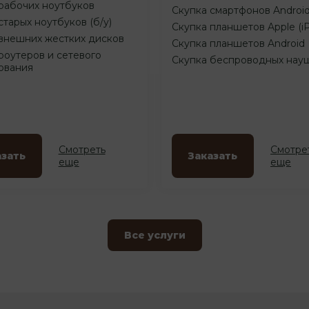
рабочих ноутбуков
Скупка смартфонов Androi
старых ноутбуков (б/у)
Скупка планшетов Apple (i
внешних жестких дисков
Скупка планшетов Android
роутеров и сетевого
Скупка беспроводных нау
ования
Смотреть
Смотре
азать
Заказать
еще
еще
Все услуги