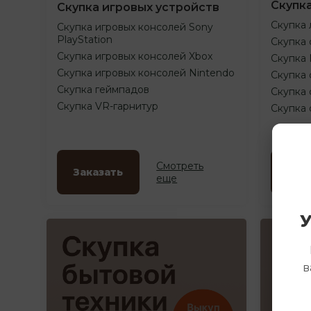
Скупк
Скупка игровых устройств
Скупка 
Скупка игровых консолей Sony
PlayStation
Скупка 
Скупка игровых консолей Xbox
Скупка
Скупка игровых консолей Nintendo
Скупка 
Скупка геймпадов
Скупка 
Скупка VR-гарнитур
Скупка
Смотреть
Заказать
Зак
еще
У
в