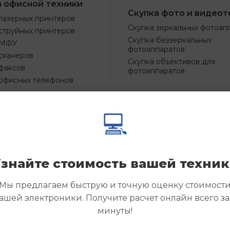
а офисной техники
Скупка фото и видеот
лазерных принтеров
Скупка зеркальных фотоап
струйных принтеров
Скупка беззеркальных
 МФУ
фотоаппаратов
сканеров
Скупка объективов для
факсов
фотоаппаратов
 офисных телефонов
💻
Смотреть
Смотре
азать
Заказать
еще
еще
знайте стоимость вашей техни
Мы предлагаем быструю и точную оценку стоимост
ашей электроники. Получите расчет онлайн всего за
минуты!