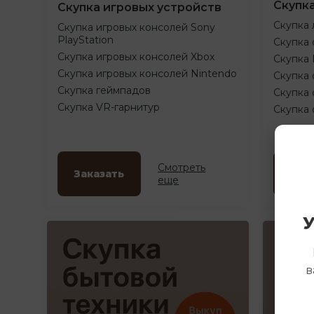
Скупк
Скупка игровых устройств
Скупка 
Скупка игровых консолей Sony
PlayStation
Скупка 
Скупка игровых консолей Xbox
Скупка
Скупка игровых консолей Nintendo
Скупка 
Скупка геймпадов
Скупка 
Скупка VR-гарнитур
Скупка
Смотреть
Заказать
Зак
еще
У
в