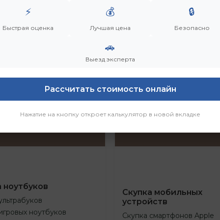
⚡
💰
🔒
Быстрая оценка
Лучшая цена
Безопасно
🚗
Выезд эксперта
Рассчитать стоимость онлайн
Нажатие на кнопку откроет калькулятор в новой вкладке
а ноутбуков
Скупка мобильных
ультрабуков
устройств
игровых ноутбуков
Скупка смартфонов Apple