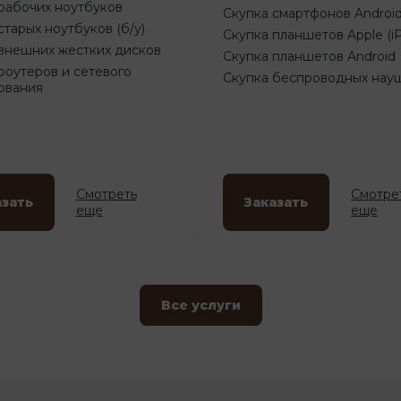
рабочих ноутбуков
Скупка смартфонов Androi
старых ноутбуков (б/у)
Скупка планшетов Apple (i
внешних жестких дисков
Скупка планшетов Android
роутеров и сетевого
Скупка беспроводных нау
ования
Смотреть
Смотре
азать
Заказать
еще
еще
Все услуги