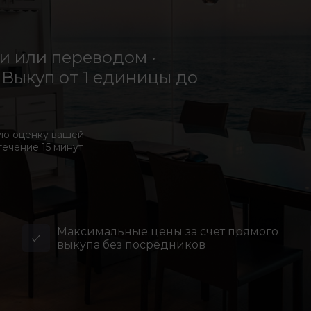
 или переводом ·
Выкуп от 1 единицы до
ую оценку вашей
течение 15 минут
Максимальные цены за счет прямого
выкупа без посредников