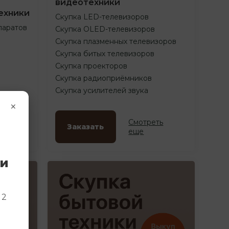
видеотехники
ехники
Скупка LED-телевизоров
паратов
Скупка OLED-телевизоров
Скупка плазменных телевизоров
Скупка битых телевизоров
Скупка проекторов
Скупка радиоприёмников
Скупка усилителей звука
×
ть
Смотреть
Заказать
еще
ки
и
 2