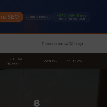
+87%
45+
5 лет
ть SEO
Смотреть работы
→
Трафик
Проекты
Опыт
Перезвоним за 30 секунд
БЫТОВАЯ
ОТЗЫВЫ
КОНТАКТЫ
ТЕХНИКА
8