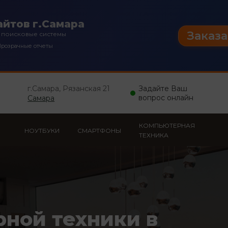
йтов г.Самара
Заказа
 поисковые системы
розрачные отчеты
г.Самара, Рязанская 21
Задайте Ваш
вопрос онлайн
Самара
КОМПЬЮТЕРНАЯ
НОУТБУКИ
СМАРТФОНЫ
ТЕХНИКА
рной техники в