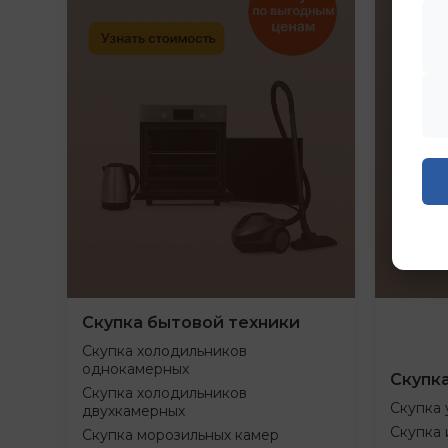
Скупка бытовой техники
Скупка холодильников
однокамерных
Скупк
Скупка холодильников
Скупка 
двухкамерных
Скупка 
Скупка морозильных камер