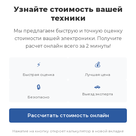
Узнайте стоимость вашей
техники
Скупка ноутбуков
Скупка ультрабуков
Мы предлагаем быструю и точную оценку
Скупка игровых ноутбуков
стоимости вашей электроники. Получите
Скупка рабочих ноутбуков
расчет онлайн всего за 2 минуты!
Скупка старых ноутбуков (б/у)
Скупка внешних жестких дисков
Скупка роутеров и сетевого оборудования
⚡
💰
Быстрая оценка
Лучшая цена
Заказать
Смотреть еще
🚗
🔒
Выезд эксперта
Безопасно
Рассчитать стоимость онлайн
Нажатие на кнопку откроет калькулятор в новой вкладке