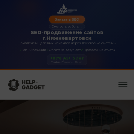
Заказать SEO
Смотреть работы
→
SEO-продвижение сайтов
г.Нижневартовск
Привлечем целевых клиентов через поисковые системы
✓
✓
✓
Топ-10 позиций
Оплата за результат
Прозрачные отчеты
+87%
45+
5 лет
Трафик
Проекты
Опыт