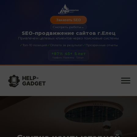
Заказать SEO
Смотреть работы
→
SEO-продвижение сайтов г.Елец
Привлечем целевых клиентов через поисковые системы
✓
✓
✓
Топ-10 позиций
Оплата за результат
Прозрачные отчеты
+87%
45+
5 лет
Трафик
Проекты
Опыт