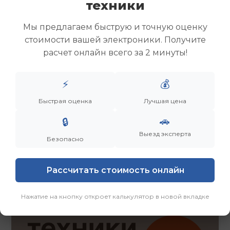
техники
Скупка ноутбуков
Скупка ультрабуков
Мы предлагаем быструю и точную оценку
Скупка игровых ноутбуков
стоимости вашей электроники. Получите
Скупка рабочих ноутбуков
расчет онлайн всего за 2 минуты!
Скупка старых ноутбуков (б/у)
Скупка внешних жестких дисков
Скупка роутеров и сетевого оборудования
⚡
💰
Быстрая оценка
Лучшая цена
Заказать
Смотреть еще
🚗
🔒
Выезд эксперта
Безопасно
Рассчитать стоимость онлайн
Нажатие на кнопку откроет калькулятор в новой вкладке