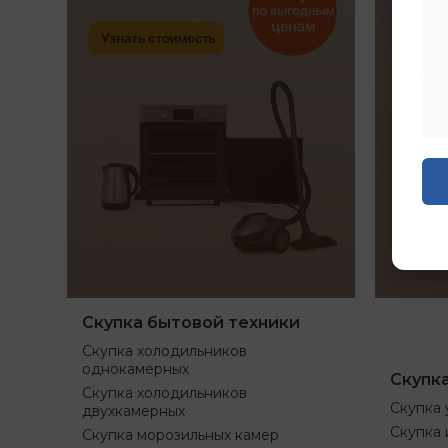
Скупка бытовой техники
Скупка холодильников
однокамерных
Скупк
Скупка холодильников
Скупка 
двухкамерных
Скупка 
Скупка морозильных камер