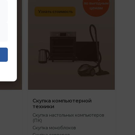
Скупка компьютерной
техники
Скупка настольных компьютеров
(ПК)
Скупка моноблоков
Скупка серверов