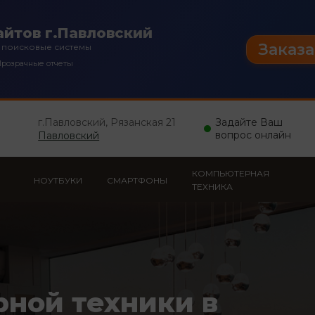
йтов г.Павловский
Заказа
 поисковые системы
розрачные отчеты
г.Павловский, Рязанская 21
Задайте Ваш
вопрос онлайн
Павловский
КОМПЬЮТЕРНАЯ
НОУТБУКИ
СМАРТФОНЫ
ТЕХНИКА
рной техники в