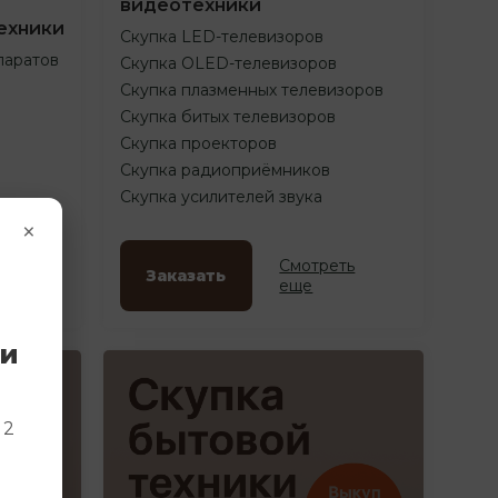
видеотехники
ехники
Скупка LED-телевизоров
паратов
Скупка OLED-телевизоров
Скупка плазменных телевизоров
Скупка битых телевизоров
Скупка проекторов
Скупка радиоприёмников
Скупка усилителей звука
×
ть
Смотреть
Заказать
еще
ки
и
 2