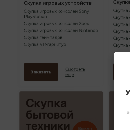
Скупк
Скупка игровых устройств
Скупка 
Скупка игровых консолей Sony
PlayStation
Скупка 
Скупка игровых консолей Xbox
Скупка
Скупка игровых консолей Nintendo
Скупка 
Скупка геймпадов
Скупка 
Скупка VR-гарнитур
Скупка
Смотреть
Заказать
Зак
еще
У
в