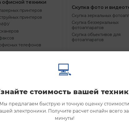
а офисной техники
Скупка фото и видеот
лазерных принтеров
Скупка зеркальных фотоап
струйных принтеров
Скупка беззеркальных
 МФУ
фотоаппаратов
сканеров
Скупка объективов для
факсов
фотоаппаратов
 офисных телефонов
💻
Смотреть
Смотре
азать
Заказать
еще
еще
знайте стоимость вашей техни
Мы предлагаем быструю и точную оценку стоимост
ашей электроники. Получите расчет онлайн всего за
минуты!