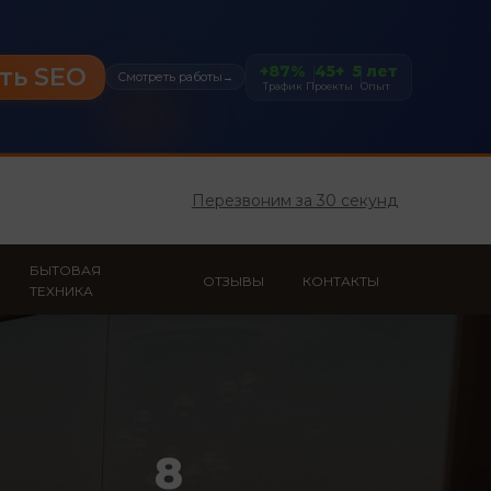
+87%
45+
5 лет
ть SEO
Смотреть работы
→
Трафик
Проекты
Опыт
Перезвоним за 30 секунд
БЫТОВАЯ
ОТЗЫВЫ
КОНТАКТЫ
ТЕХНИКА
8