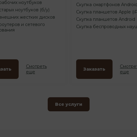
рабочих ноутбуков
Скупка смартфонов Androi
старых ноутбуков (б/у)
Скупка планшетов Apple (i
внешних жестких дисков
Скупка планшетов Android
роутеров и сетевого
Скупка беспроводных нау
ования
Смотреть
Смотре
азать
Заказать
еще
еще
Все услуги