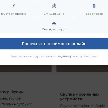
⚡
💰
🔒
Быстрая оценка
Лучшая цена
Безопасно
🚗
Выезд эксперта
Рассчитать стоимость онлайн
Нажатие на кнопку откроет калькулятор в новой вкладке
а ноутбуков
Скупка мобильных
ультрабуков
устройств
игровых ноутбуков
Скупка смартфонов Apple