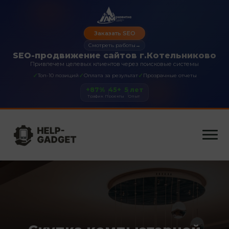
Заказать SEO
Смотреть работы
→
SEO-продвижение сайтов г.Котельниково
Привлечем целевых клиентов через поисковые системы
✓
✓
✓
Топ-10 позиций
Оплата за результат
Прозрачные отчеты
+87%
45+
5 лет
Трафик
Проекты
Опыт