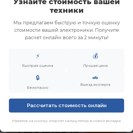
Узнайте стоимость вашей
Скупка ноутбуков
техники
Скупка ультрабуков
Скупка игровых ноутбуков
Мы предлагаем быструю и точную оценку
Скупка рабочих ноутбуков
стоимости вашей электроники. Получите
Скупка старых ноутбуков (б/у)
расчет онлайн всего за 2 минуты!
Скупка внешних жестких дисков
Скупка роутеров и сетевого оборудования
⚡
💰
Заказать
Смотреть еще
Быстрая оценка
Лучшая цена
🚗
🔒
Выезд эксперта
Безопасно
Рассчитать стоимость онлайн
Нажатие на кнопку откроет калькулятор в новой вкладке