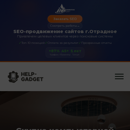
Заказать SEO
Смотреть работы
→
SEO-продвижение сайтов г.Отрадное
Привлечем целевых клиентов через поисковые системы
✓
✓
✓
Топ-10 позиций
Оплата за результат
Прозрачные отчеты
+87%
45+
5 лет
Трафик
Проекты
Опыт