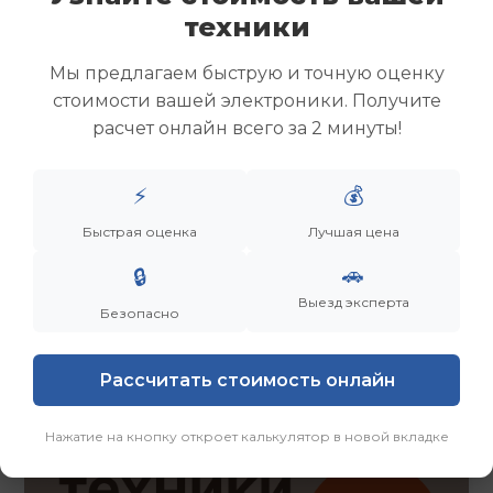
Скупка ноутбуков
техники
Скупка ультрабуков
Скупка игровых ноутбуков
Мы предлагаем быструю и точную оценку
Скупка рабочих ноутбуков
стоимости вашей электроники. Получите
Скупка старых ноутбуков (б/у)
расчет онлайн всего за 2 минуты!
Скупка внешних жестких дисков
Скупка роутеров и сетевого оборудования
⚡
💰
Быстрая оценка
Лучшая цена
Заказать
Смотреть еще
🚗
🔒
Выезд эксперта
Безопасно
Рассчитать стоимость онлайн
Нажатие на кнопку откроет калькулятор в новой вкладке