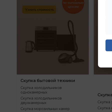
Скупка бытовой техники
Скупка холодильников
однокамерных
Скупк
Скупка холодильников
Скупка 
двухкамерных
Скупка 
Скупка морозильных камер