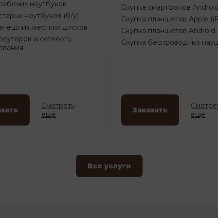
рабочих ноутбуков
Скупка смартфонов Androi
старых ноутбуков (б/у)
Скупка планшетов Apple (i
внешних жестких дисков
Скупка планшетов Android
роутеров и сетевого
Скупка беспроводных нау
ования
Смотреть
Смотре
азать
Заказать
еще
еще
Все услуги