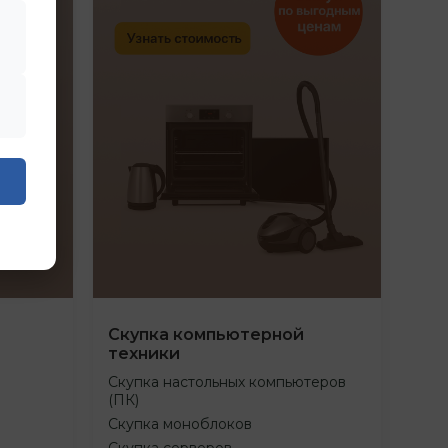
Скупка компьютерной
техники
Скупка настольных компьютеров
(ПК)
Скупка моноблоков
Скупка серверов