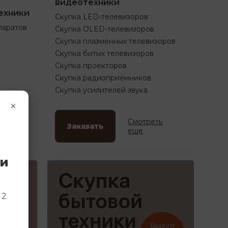
видеотехники
ехники
Скупка LED-телевизоров
паратов
Скупка OLED-телевизоров
Скупка плазменных телевизоров
Скупка битых телевизоров
Скупка проекторов
Скупка радиоприёмников
Скупка усилителей звука
×
ть
Смотреть
Заказать
еще
ки
и
 2