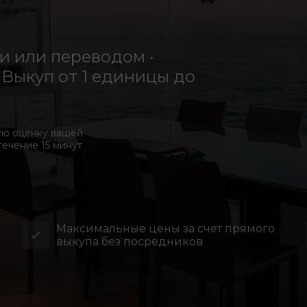
 или переводом ·
Выкуп от 1 единицы до
ую оценку вашей
течение 15 минут
Максимальные цены за счет прямого
выкупа без посредников