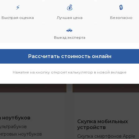
⚡
💰
🔒
Быстрая оценка
Лучшая цена
Безопасно
🚗
Выезд эксперта
Рассчитать стоимость онлайн
Нажатие на кнопку откроет калькулятор в новой вкладке
а ноутбуков
Скупка мобильных
ультрабуков
устройств
игровых ноутбуков
Скупка смартфонов Apple