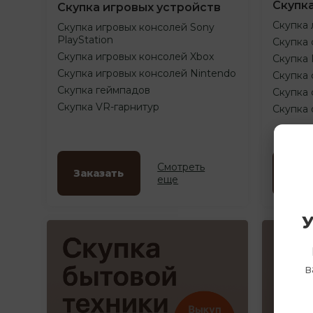
Скупк
Скупка игровых устройств
Скупка 
Скупка игровых консолей Sony
PlayStation
Скупка 
Скупка игровых консолей Xbox
Скупка
Скупка игровых консолей Nintendo
Скупка 
Скупка геймпадов
Скупка 
Скупка VR-гарнитур
Скупка
Смотреть
Заказать
Зак
еще
У
в