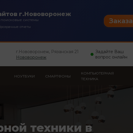
айтов г.Нововоронеж
Заказа
 поисковые системы
розрачные отчеты
г.Нововоронеж, Рязанская 21
Задайте Ваш
вопрос онлайн
Нововоронеж
КОМПЬЮТЕРНАЯ
НОУТБУКИ
СМАРТФОНЫ
ТЕХНИКА
рной техники в