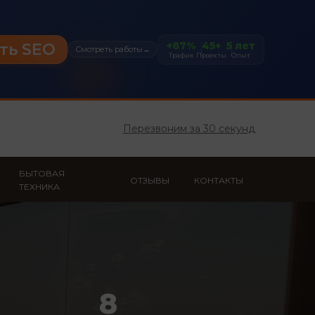
+87%
45+
5 лет
ть SEO
Смотреть работы
→
Трафик
Проекты
Опыт
Перезвоним за 30 секунд
БЫТОВАЯ
ОТЗЫВЫ
КОНТАКТЫ
ТЕХНИКА
8