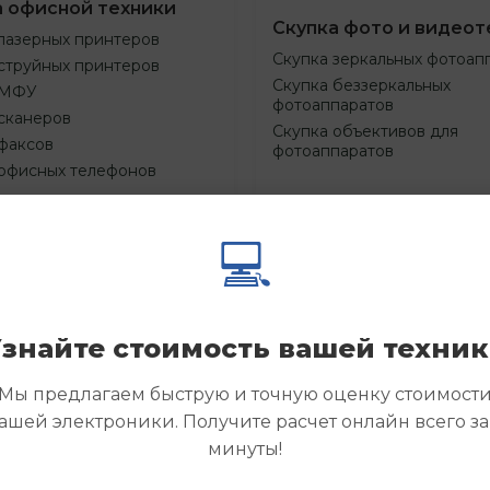
а офисной техники
Скупка фото и видеот
лазерных принтеров
Скупка зеркальных фотоап
струйных принтеров
Скупка беззеркальных
 МФУ
фотоаппаратов
сканеров
Скупка объективов для
факсов
фотоаппаратов
 офисных телефонов
💻
Смотреть
Смотре
азать
Заказать
еще
еще
знайте стоимость вашей техни
Мы предлагаем быструю и точную оценку стоимост
ашей электроники. Получите расчет онлайн всего за
минуты!