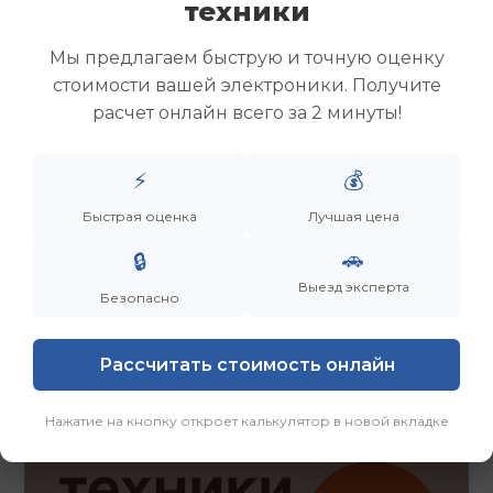
техники
Скупка ноутбуков
Скупка ультрабуков
Мы предлагаем быструю и точную оценку
Скупка игровых ноутбуков
стоимости вашей электроники. Получите
Скупка рабочих ноутбуков
расчет онлайн всего за 2 минуты!
Скупка старых ноутбуков (б/у)
Скупка внешних жестких дисков
Скупка роутеров и сетевого оборудования
⚡
💰
Быстрая оценка
Лучшая цена
Заказать
Смотреть еще
🚗
🔒
Выезд эксперта
Безопасно
Рассчитать стоимость онлайн
Нажатие на кнопку откроет калькулятор в новой вкладке