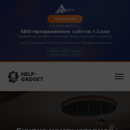
Заказать SEO
Смотреть работы
→
SEO-продвижение сайтов г.Саки
Привлечем целевых клиентов через поисковые системы
✓
✓
✓
Топ-10 позиций
Оплата за результат
Прозрачные отчеты
+87%
45+
5 лет
Трафик
Проекты
Опыт