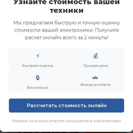
Узнайте стоимость вашей
Скупка ноутбуков
техники
Скупка ультрабуков
Скупка игровых ноутбуков
Мы предлагаем быструю и точную оценку
Скупка рабочих ноутбуков
стоимости вашей электроники. Получите
Скупка старых ноутбуков (б/у)
расчет онлайн всего за 2 минуты!
Скупка внешних жестких дисков
Скупка роутеров и сетевого оборудования
⚡
💰
Заказать
Смотреть еще
Быстрая оценка
Лучшая цена
🚗
🔒
Выезд эксперта
Безопасно
Рассчитать стоимость онлайн
Нажатие на кнопку откроет калькулятор в новой вкладке