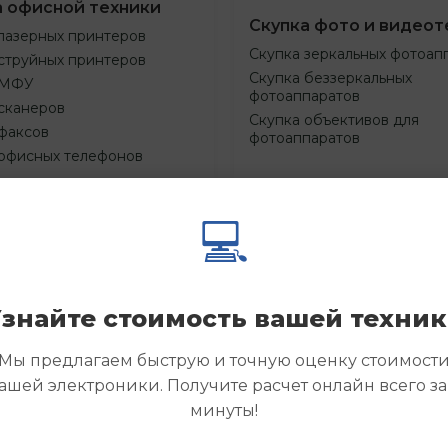
а офисной техники
Скупка фото и видеот
лазерных принтеров
Скупка зеркальных фотоап
струйных принтеров
Скупка беззеркальных
 МФУ
фотоаппаратов
сканеров
Скупка объективов для
факсов
фотоаппаратов
 офисных телефонов
💻
Смотреть
Смотре
азать
Заказать
еще
еще
знайте стоимость вашей техни
Мы предлагаем быструю и точную оценку стоимост
ашей электроники. Получите расчет онлайн всего за
минуты!