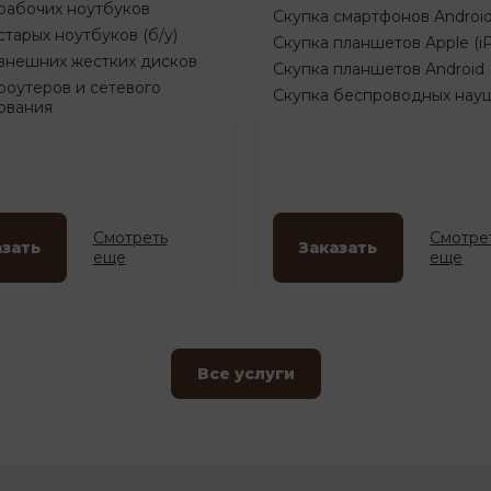
рабочих ноутбуков
Скупка смартфонов Androi
старых ноутбуков (б/у)
Скупка планшетов Apple (i
внешних жестких дисков
Скупка планшетов Android
роутеров и сетевого
Скупка беспроводных нау
ования
Смотреть
Смотре
азать
Заказать
еще
еще
Все услуги