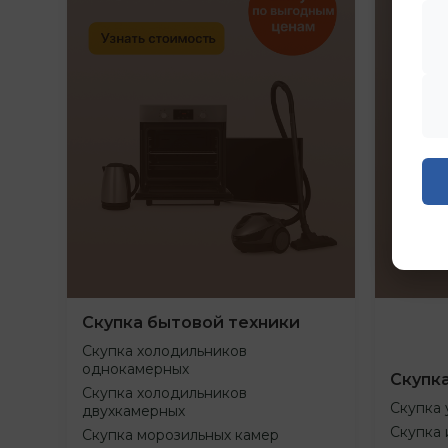
Скупка бытовой техники
Скупка холодильников
однокамерных
Скупк
Скупка холодильников
Скупка 
двухкамерных
Скупка 
Скупка морозильных камер