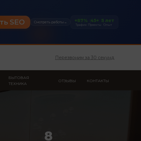
+87%
45+
5 лет
ть SEO
Смотреть работы
→
Трафик
Проекты
Опыт
Перезвоним за 30 секунд
БЫТОВАЯ
ОТЗЫВЫ
КОНТАКТЫ
ТЕХНИКА
8