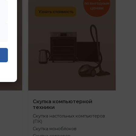
Скупка компьютерной
техники
Скупка настольных компьютеров
(ПК)
Скупка моноблоков
Скупка серверов