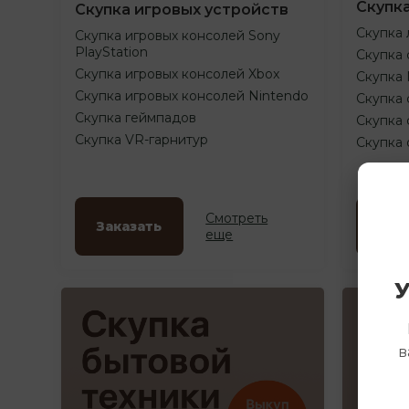
Скупк
Скупка игровых устройств
Скупка 
Скупка игровых консолей Sony
PlayStation
Скупка 
Скупка игровых консолей Xbox
Скупка
Скупка игровых консолей Nintendo
Скупка 
Скупка геймпадов
Скупка 
Скупка VR-гарнитур
Скупка
Смотреть
Заказать
Зак
еще
У
в