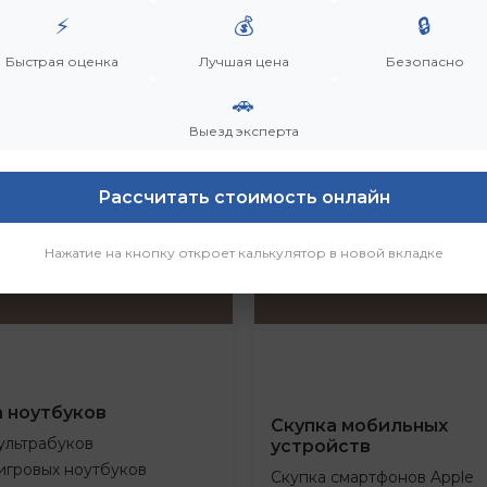
⚡
💰
🔒
Быстрая оценка
Лучшая цена
Безопасно
🚗
Выезд эксперта
Рассчитать стоимость онлайн
Нажатие на кнопку откроет калькулятор в новой вкладке
а ноутбуков
Скупка мобильных
ультрабуков
устройств
игровых ноутбуков
Скупка смартфонов Apple