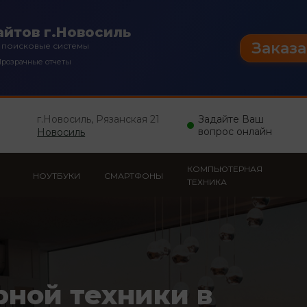
йтов г.Новосиль
Заказа
 поисковые системы
розрачные отчеты
г.Новосиль, Рязанская 21
Задайте Ваш
вопрос онлайн
Новосиль
КОМПЬЮТЕРНАЯ
НОУТБУКИ
СМАРТФОНЫ
ТЕХНИКА
рной техники в