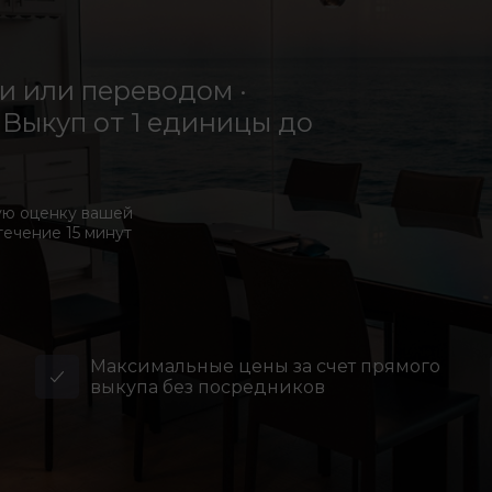
 или переводом ·
Выкуп от 1 единицы до
ую оценку вашей
течение 15 минут
Максимальные цены за счет прямого
выкупа без посредников