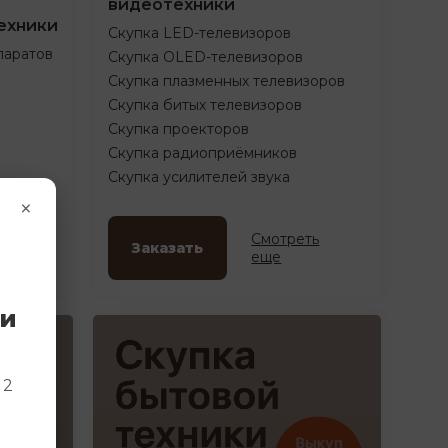
видеотехники
ехники
Скупка LED-телевизоров
паратов
Скупка OLED-телевизоров
Скупка плазменных телевизоров
Скупка битых телевизоров
Скупка проекторов
Скупка радиоприёмников
Скупка усилителей звука
×
ть
Смотреть
Заказать
еще
ки
и
 2