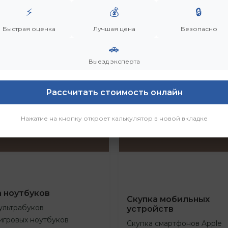
⚡
💰
🔒
Быстрая оценка
Лучшая цена
Безопасно
🚗
Выезд эксперта
Рассчитать стоимость онлайн
Нажатие на кнопку откроет калькулятор в новой вкладке
а ноутбуков
Скупка мобильных
ультрабуков
устройств
игровых ноутбуков
Скупка смартфонов Apple