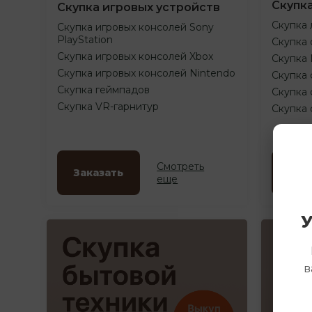
Скупк
Скупка игровых устройств
Скупка 
Скупка игровых консолей Sony
PlayStation
Скупка 
Скупка игровых консолей Xbox
Скупка
Скупка игровых консолей Nintendo
Скупка 
Скупка геймпадов
Скупка 
Скупка VR-гарнитур
Скупка
Смотреть
Заказать
Зак
еще
У
в