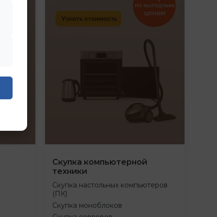
Скупка компьютерной
техники
Скупка настольных компьютеров
(ПК)
Скупка моноблоков
Скупка серверов