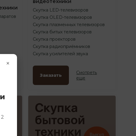
видеотехники
ехники
Скупка LED-телевизоров
паратов
Скупка OLED-телевизоров
Скупка плазменных телевизоров
Скупка битых телевизоров
Скупка проекторов
Скупка радиоприёмников
Скупка усилителей звука
×
ть
Смотреть
Заказать
еще
ки
и
 2