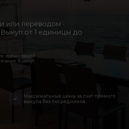
 или переводом ·
Выкуп от 1 единицы до
ую оценку вашей
течение 15 минут
Максимальные цены за счет прямого
выкупа без посредников