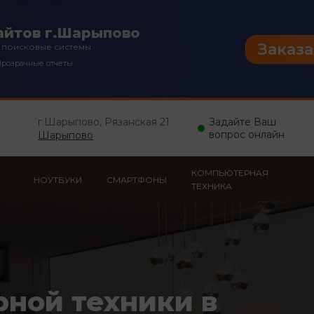
айтов г.Шарыпово
Заказа
 поисковые системы
розрачные отчеты
г.Шарыпово, Рязанская 21
Задайте Ваш
вопрос онлайн
Шарыпово
КОМПЬЮТЕРНАЯ
НОУТБУКИ
СМАРТФОНЫ
ТЕХНИКА
рной техники в