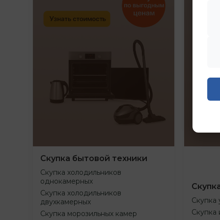
Скупка бытовой техники
Скупка холодильников
однокамерных
Скупк
Скупка холодильников
Скупка 
двухкамерных
Скупка 
Скупка морозильных камер