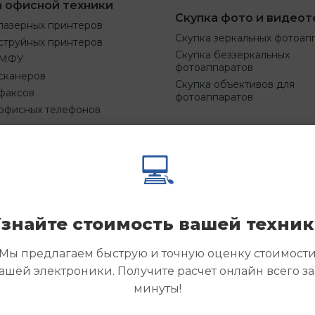
а офисной техники
Скупка фото и видеот
лазерных принтеров
Скупка зеркальных фотоап
струйных принтеров
Скупка беззеркальных
 МФУ
фотоаппаратов
сканеров
Скупка объективов для
факсов
фотоаппаратов
 офисных телефонов
💻
Смотреть
Смотре
азать
Заказать
еще
еще
знайте стоимость вашей техни
Мы предлагаем быструю и точную оценку стоимост
ашей электроники. Получите расчет онлайн всего за
минуты!