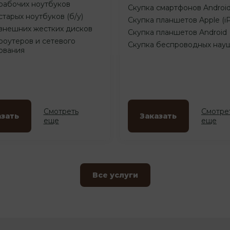
рабочих ноутбуков
Скупка смартфонов Androi
старых ноутбуков (б/у)
Скупка планшетов Apple (i
внешних жестких дисков
Скупка планшетов Android
роутеров и сетевого
Скупка беспроводных нау
ования
Смотреть
Смотре
азать
Заказать
еще
еще
Все услуги