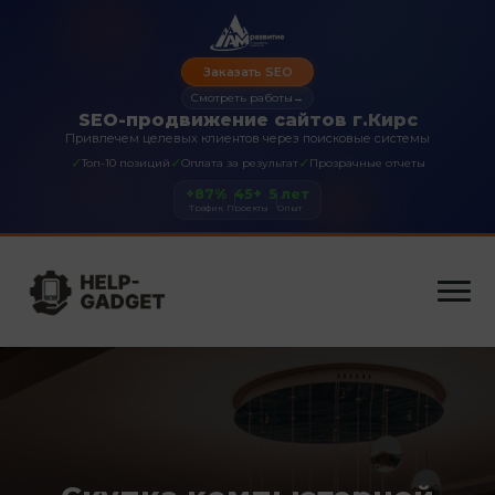
Заказать SEO
Смотреть работы
→
SEO-продвижение сайтов г.Кирс
Привлечем целевых клиентов через поисковые системы
✓
✓
✓
Топ-10 позиций
Оплата за результат
Прозрачные отчеты
+87%
45+
5 лет
Трафик
Проекты
Опыт