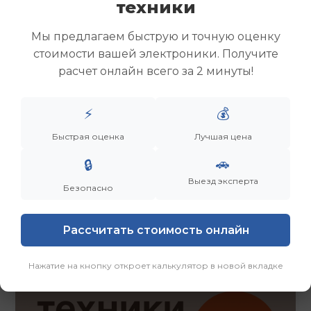
техники
Скупка ноутбуков
Скупка ультрабуков
Мы предлагаем быструю и точную оценку
Скупка игровых ноутбуков
стоимости вашей электроники. Получите
Скупка рабочих ноутбуков
расчет онлайн всего за 2 минуты!
Скупка старых ноутбуков (б/у)
Скупка внешних жестких дисков
Скупка роутеров и сетевого оборудования
⚡
💰
Быстрая оценка
Лучшая цена
Заказать
Смотреть еще
🚗
🔒
Выезд эксперта
Безопасно
Рассчитать стоимость онлайн
Нажатие на кнопку откроет калькулятор в новой вкладке