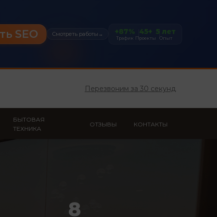
+87%
45+
5 лет
ть SEO
Смотреть работы
→
Трафик
Проекты
Опыт
Перезвоним за 30 секунд
БЫТОВАЯ
ОТЗЫВЫ
КОНТАКТЫ
ТЕХНИКА
8