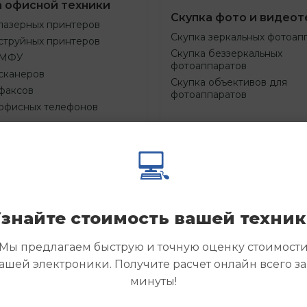
а офисной техники
Скупка фото и видеот
лазерных принтеров
Скупка зеркальных фотоап
струйных принтеров
Скупка беззеркальных
 МФУ
фотоаппаратов
сканеров
Скупка объективов для
факсов
фотоаппаратов
 офисных телефонов
💻
Смотреть
Смотре
азать
Заказать
еще
еще
знайте стоимость вашей техни
Мы предлагаем быструю и точную оценку стоимост
ашей электроники. Получите расчет онлайн всего за
минуты!