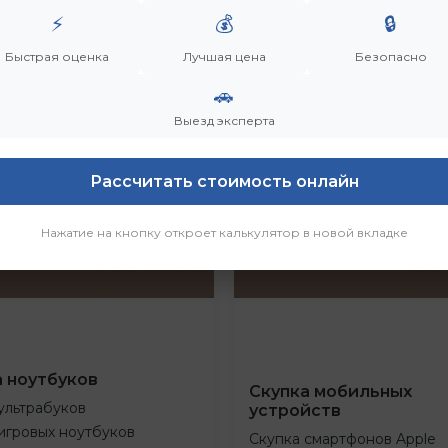
⚡
💰
🔒
Быстрая оценка
Лучшая цена
Безопасно
🚗
Выезд эксперта
Рассчитать стоимость онлайн
Нажатие на кнопку откроет калькулятор в новой вкладке
а ноутбуков
Скупка мобильных
ультрабуков
устройств
игровых ноутбуков
Скупка смартфонов Apple