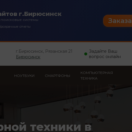
йтов г.Бирюсинск
Заказа
 поисковые системы
розрачные отчеты
г.Бирюсинск, Рязанская 21
Задайте Ваш
вопрос онлайн
Бирюсинск
КОМПЬЮТЕРНАЯ
НОУТБУКИ
СМАРТФОНЫ
ТЕХНИКА
рной техники в