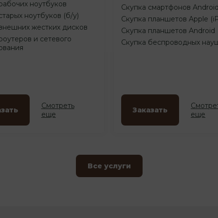
рабочих ноутбуков
Скупка смартфонов Androi
старых ноутбуков (б/у)
Скупка планшетов Apple (i
внешних жестких дисков
Скупка планшетов Android
роутеров и сетевого
Скупка беспроводных нау
ования
Смотреть
Смотре
азать
Заказать
еще
еще
Все услуги