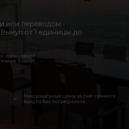
 или переводом ·
Выкуп от 1 единицы до
ую оценку вашей
течение 15 минут
Максимальные цены за счет прямого
выкупа без посредников