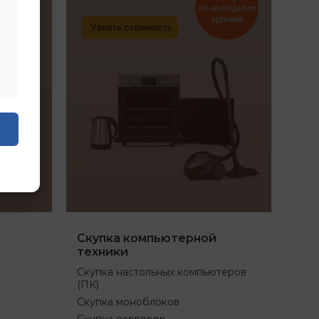
Скупка компьютерной
техники
Скупка настольных компьютеров
(ПК)
Скупка моноблоков
Скупка серверов