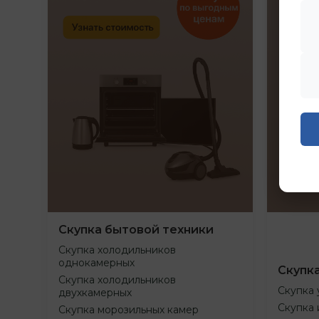
Скупка бытовой техники
Скупка холодильников
однокамерных
Скупк
Скупка холодильников
Скупка 
двухкамерных
Скупка 
Скупка морозильных камер