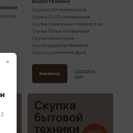
видеотехники
ехники
Скупка LED-телевизоров
паратов
Скупка OLED-телевизоров
Скупка плазменных телевизоров
Скупка битых телевизоров
Скупка проекторов
Скупка радиоприёмников
Скупка усилителей звука
×
ть
Смотреть
Заказать
еще
ки
и
 2