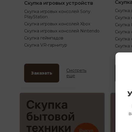
Скупк
Скупка игровых устройств
Скупка 
Скупка игровых консолей Sony
PlayStation
Скупка 
Скупка игровых консолей Xbox
Скупка
Скупка игровых консолей Nintendo
Скупка 
Скупка геймпадов
Скупка 
Скупка VR-гарнитур
Скупка
Смотреть
Заказать
Зак
еще
У
в