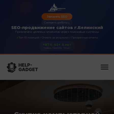
Заказать SEO
Смотреть работы
→
SEO-продвижение сайтов г.Белинский
Привлечем целевых клиентов через поисковые системы
✓
✓
✓
Топ-10 позиций
Оплата за результат
Прозрачные отчеты
+87%
45+
5 лет
Трафик
Проекты
Опыт