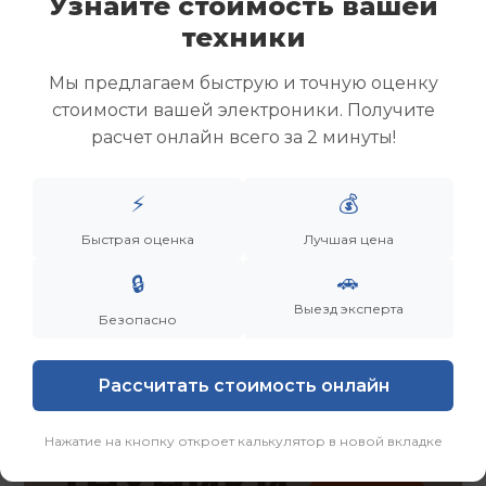
Узнайте стоимость вашей
Скупка ноутбуков
техники
Скупка ультрабуков
Скупка игровых ноутбуков
Мы предлагаем быструю и точную оценку
Скупка рабочих ноутбуков
стоимости вашей электроники. Получите
Скупка старых ноутбуков (б/у)
расчет онлайн всего за 2 минуты!
Скупка внешних жестких дисков
Скупка роутеров и сетевого оборудования
⚡
💰
Заказать
Смотреть еще
Быстрая оценка
Лучшая цена
🚗
🔒
Выезд эксперта
Безопасно
Рассчитать стоимость онлайн
Нажатие на кнопку откроет калькулятор в новой вкладке