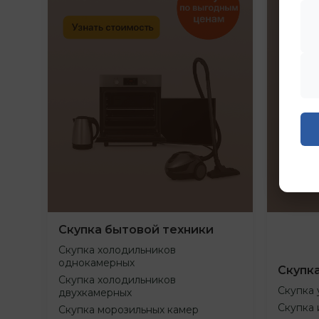
Скупка бытовой техники
Скупка холодильников
однокамерных
Скупк
Скупка холодильников
Скупка 
двухкамерных
Скупка 
Скупка морозильных камер