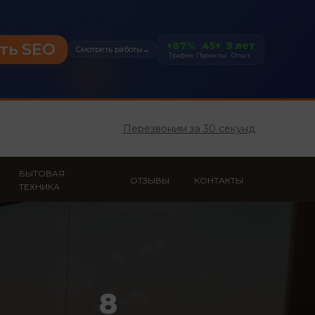
+87%
45+
5 лет
ть SEO
Смотреть работы
→
Трафик
Проекты
Опыт
Перезвоним за 30 секунд
БЫТОВАЯ
ОТЗЫВЫ
КОНТАКТЫ
ТЕХНИКА
8