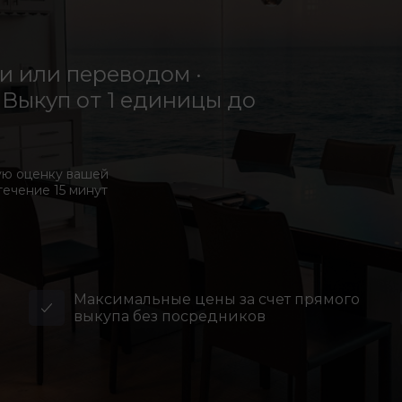
 или переводом ·
Выкуп от 1 единицы до
ую оценку вашей
течение 15 минут
Максимальные цены за счет прямого
выкупа без посредников