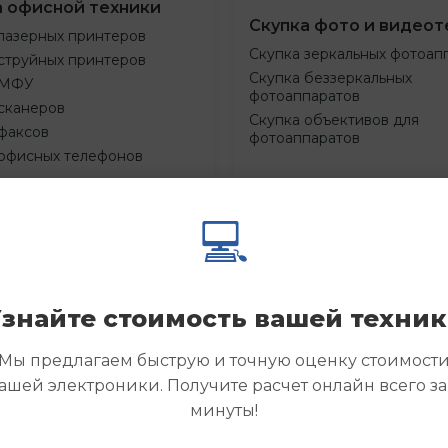
а офисной техники
Скупка фото и видеот
лазерных принтеров
Скупка зеркальных фотоап
струйных принтеров
Скупка беззеркальных
 МФУ
фотоаппаратов
сканеров
Скупка объективов для
факсов
фотоаппаратов
 офисных телефонов
💻
Смотреть
Смотре
азать
Заказать
еще
еще
знайте стоимость вашей техни
Мы предлагаем быструю и точную оценку стоимост
ашей электроники. Получите расчет онлайн всего за
минуты!