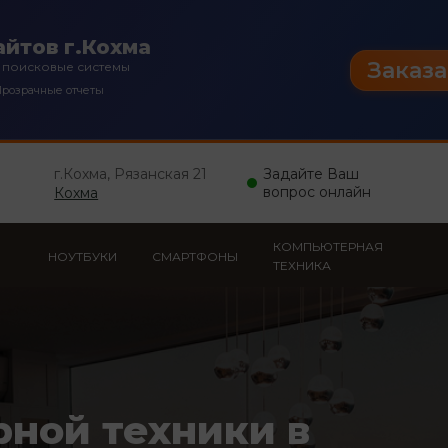
йтов г.Кохма
Заказа
 поисковые системы
розрачные отчеты
г.Кохма, Рязанская 21
Задайте Ваш
вопрос онлайн
Кохма
КОМПЬЮТЕРНАЯ
НОУТБУКИ
СМАРТФОНЫ
ТЕХНИКА
рной техники в