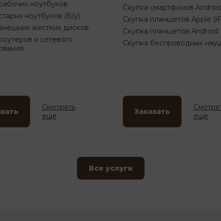
рабочих ноутбуков
Скупка смартфонов Androi
старых ноутбуков (б/у)
Скупка планшетов Apple (i
внешних жестких дисков
Скупка планшетов Android
роутеров и сетевого
Скупка беспроводных нау
ования
Смотреть
Смотре
азать
Заказать
еще
еще
Все услуги