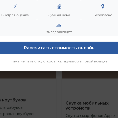
⚡
💰
🔒
Быстрая оценка
Лучшая цена
Безопасно
🚗
Выезд эксперта
Рассчитать стоимость онлайн
Нажатие на кнопку откроет калькулятор в новой вкладке
а ноутбуков
Скупка мобильных
ультрабуков
устройств
игровых ноутбуков
Скупка смартфонов Apple