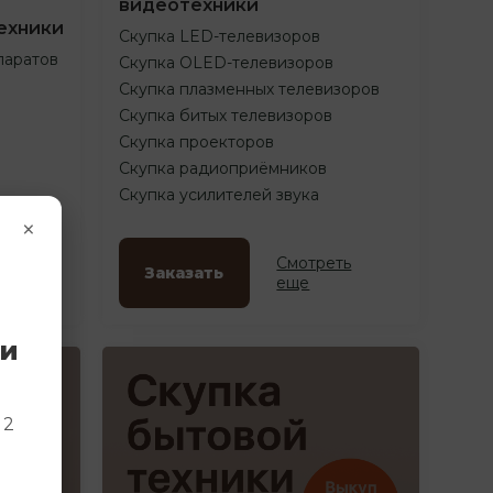
видеотехники
ехники
Скупка LED-телевизоров
паратов
Скупка OLED-телевизоров
Скупка плазменных телевизоров
Скупка битых телевизоров
Скупка проекторов
Скупка радиоприёмников
Скупка усилителей звука
×
ть
Смотреть
Заказать
еще
ки
и
 2