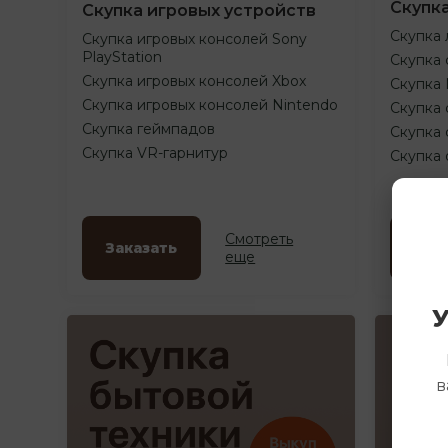
Скупк
Скупка игровых устройств
Скупка 
Скупка игровых консолей Sony
PlayStation
Скупка 
Скупка игровых консолей Xbox
Скупка
Скупка игровых консолей Nintendo
Скупка 
Скупка геймпадов
Скупка 
Скупка VR-гарнитур
Скупка
Смотреть
Заказать
Зак
еще
У
в