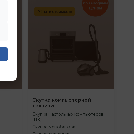
Скупка компьютерной
техники
Скупка настольных компьютеров
(ПК)
Скупка моноблоков
Скупка серверов