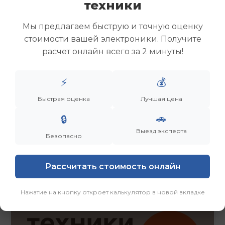
техники
Скупка ноутбуков
Скупка ультрабуков
Мы предлагаем быструю и точную оценку
Скупка игровых ноутбуков
стоимости вашей электроники. Получите
Скупка рабочих ноутбуков
расчет онлайн всего за 2 минуты!
Скупка старых ноутбуков (б/у)
Скупка внешних жестких дисков
Скупка роутеров и сетевого оборудования
⚡
💰
Быстрая оценка
Лучшая цена
Заказать
Смотреть еще
🚗
🔒
Выезд эксперта
Безопасно
Рассчитать стоимость онлайн
Нажатие на кнопку откроет калькулятор в новой вкладке