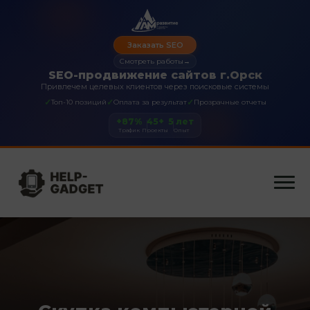
Заказать SEO
Смотреть работы
→
SEO-продвижение сайтов г.Орск
Привлечем целевых клиентов через поисковые системы
✓
✓
✓
Топ-10 позиций
Оплата за результат
Прозрачные отчеты
+87%
45+
5 лет
Трафик
Проекты
Опыт