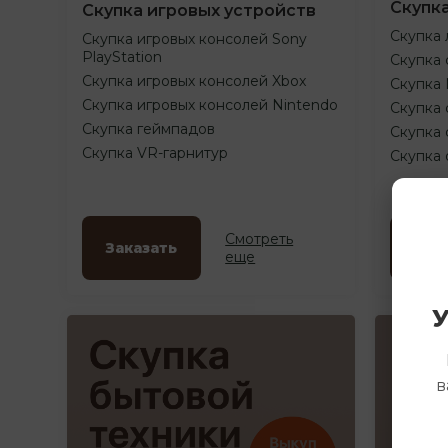
Скупк
Скупка игровых устройств
Скупка 
Скупка игровых консолей Sony
PlayStation
Скупка 
Скупка игровых консолей Xbox
Скупка
Скупка игровых консолей Nintendo
Скупка 
Скупка геймпадов
Скупка 
Скупка VR-гарнитур
Скупка
Смотреть
Заказать
Зак
еще
У
в