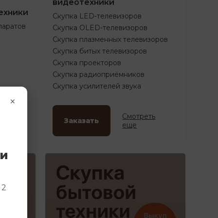
видеотехники
ехники
Скупка LED-телевизоров
паратов
Скупка OLED-телевизоров
Скупка плазменных телевизоров
Скупка битых телевизоров
Скупка проекторов
Скупка радиоприёмников
Скупка усилителей звука
×
ть
Смотреть
Заказать
еще
ки
и
 2