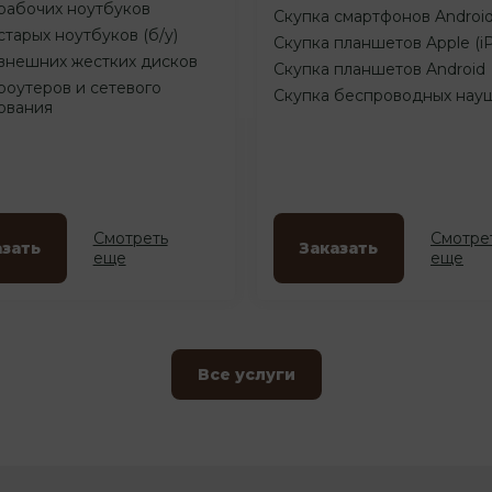
рабочих ноутбуков
Скупка смартфонов Androi
старых ноутбуков (б/у)
Скупка планшетов Apple (i
внешних жестких дисков
Скупка планшетов Android
роутеров и сетевого
Скупка беспроводных нау
ования
Смотреть
Смотре
азать
Заказать
еще
еще
Все услуги