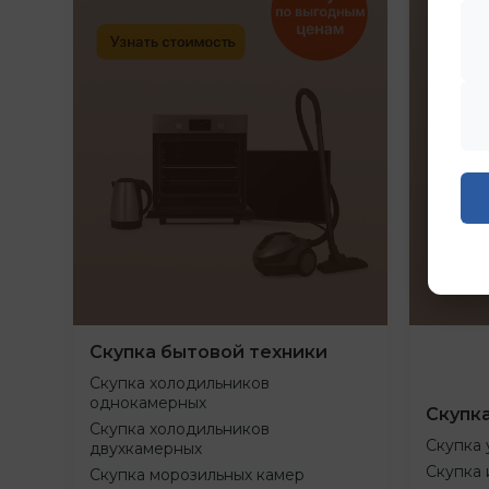
Скупка бытовой техники
Скупка холодильников
однокамерных
Скупк
Скупка холодильников
Скупка 
двухкамерных
Скупка 
Скупка морозильных камер