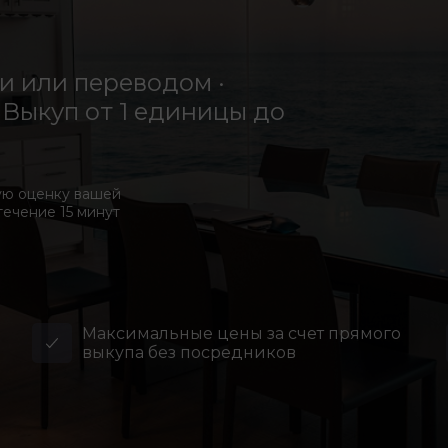
 или переводом ·
Выкуп от 1 единицы до
ую оценку вашей
течение 15 минут
Максимальные цены за счет прямого
выкупа без посредников