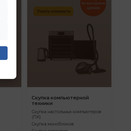
Скупка компьютерной
техники
Скупка настольных компьютеров
(ПК)
Скупка моноблоков
Скупка серверов