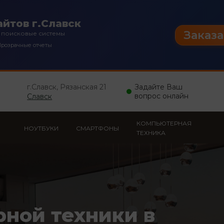
йтов г.Славск
Заказа
 поисковые системы
розрачные отчеты
г.Славск, Рязанская 21
Задайте Ваш
вопрос онлайн
Славск
КОМПЬЮТЕРНАЯ
НОУТБУКИ
СМАРТФОНЫ
ТЕХНИКА
рной техники в