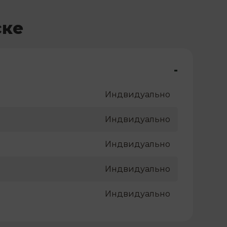
ске
-
Индвидуально
Индвидуально
Индвидуально
Индвидуально
Индвидуально