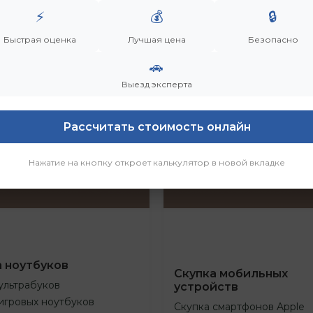
⚡
💰
🔒
Быстрая оценка
Лучшая цена
Безопасно
🚗
Выезд эксперта
Рассчитать стоимость онлайн
Нажатие на кнопку откроет калькулятор в новой вкладке
а ноутбуков
Скупка мобильных
ультрабуков
устройств
игровых ноутбуков
Скупка смартфонов Apple