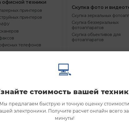
а офисной техники
Скупка фото и видеот
лазерных принтеров
Скупка зеркальных фотоап
струйных принтеров
Скупка беззеркальных
 МФУ
фотоаппаратов
сканеров
Скупка объективов для
факсов
фотоаппаратов
 офисных телефонов
💻
Смотреть
Смотре
азать
Заказать
еще
еще
знайте стоимость вашей техни
Мы предлагаем быструю и точную оценку стоимост
ашей электроники. Получите расчет онлайн всего за
минуты!