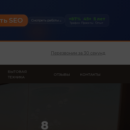
+87%
45+
5 лет
ть SEO
Смотреть работы
→
Трафик
Проекты
Опыт
Перезвоним за 30 секунд
БЫТОВАЯ
ОТЗЫВЫ
КОНТАКТЫ
ТЕХНИКА
8