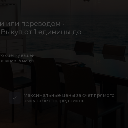
 или переводом ·
Выкуп от 1 единицы до
ую оценку вашей
течение 15 минут
Максимальные цены за счет прямого
выкупа без посредников