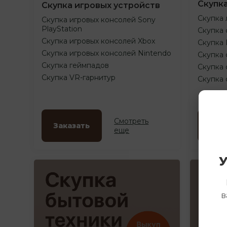
Скупк
Скупка игровых устройств
Скупка 
Скупка игровых консолей Sony
PlayStation
Скупка 
Скупка игровых консолей Xbox
Скупка
Скупка игровых консолей Nintendo
Скупка 
Скупка геймпадов
Скупка 
Скупка VR-гарнитур
Скупка
Смотреть
Заказать
Зак
еще
У
в