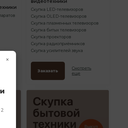
видеотехники
ехники
Скупка LED-телевизоров
паратов
Скупка OLED-телевизоров
Скупка плазменных телевизоров
Скупка битых телевизоров
Скупка проекторов
Скупка радиоприёмников
Скупка усилителей звука
×
ть
Смотреть
Заказать
еще
ки
и
 2