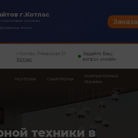
йтов г.Котлас
Заказа
 поисковые системы
розрачные отчеты
г.Котлас, Рязанская 21
Задайте Ваш
вопрос онлайн
Котлас
КОМПЬЮТЕРНАЯ
НОУТБУКИ
СМАРТФОНЫ
ТЕХНИКА
рной техники в