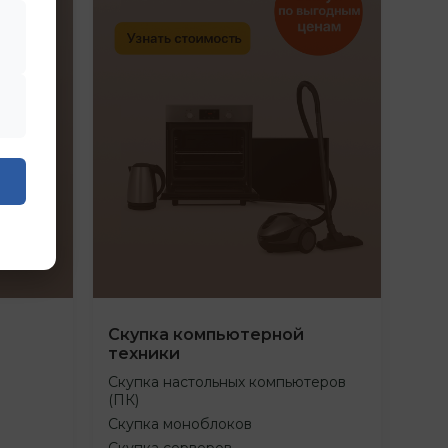
Скупка компьютерной
техники
Скупка настольных компьютеров
(ПК)
Скупка моноблоков
Скупка серверов