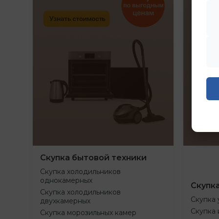
Скупка бытовой техники
Скупка холодильников
однокамерных
Скупк
Скупка холодильников
Скупка 
двухкамерных
Скупка 
Скупка морозильных камер