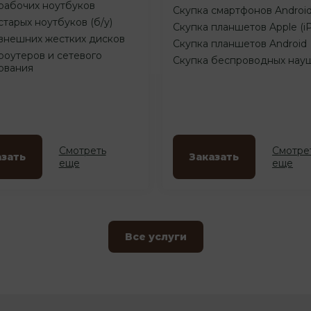
рабочих ноутбуков
Скупка смартфонов Androi
старых ноутбуков (б/у)
Скупка планшетов Apple (i
внешних жестких дисков
Скупка планшетов Android
роутеров и сетевого
Скупка беспроводных нау
ования
Смотреть
Смотре
азать
Заказать
еще
еще
Все услуги