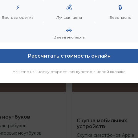
⚡
💰
🔒
Быстрая оценка
Лучшая цена
Безопасно
🚗
Выезд эксперта
Рассчитать стоимость онлайн
Нажатие на кнопку откроет калькулятор в новой вкладке
а ноутбуков
Скупка мобильных
ультрабуков
устройств
игровых ноутбуков
Скупка смартфонов Apple