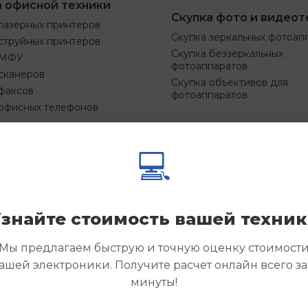
а офисной техники
Скупка фото и видеот
лазерных принтеров
Скупка зеркальных фотоап
струйных принтеров
Скупка беззеркальных
 МФУ
фотоаппаратов
сканеров
Скупка объективов для
факсов
фотоаппаратов
 офисных телефонов
💻
Смотреть
Смотре
азать
Заказать
еще
еще
знайте стоимость вашей техни
Мы предлагаем быструю и точную оценку стоимост
ашей электроники. Получите расчет онлайн всего за
минуты!