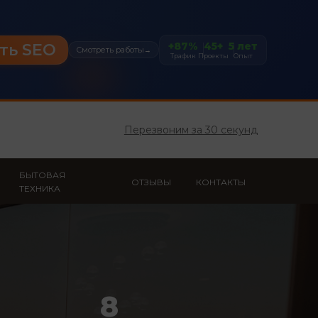
+87%
45+
5 лет
ть SEO
Смотреть работы
→
Трафик
Проекты
Опыт
Перезвоним за 30 секунд
БЫТОВАЯ
ОТЗЫВЫ
КОНТАКТЫ
ТЕХНИКА
8