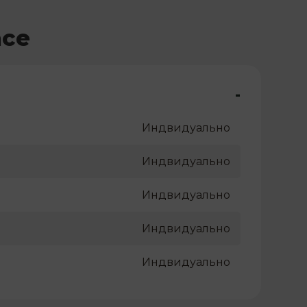
асе
-
Индвидуально
Индвидуально
Индвидуально
Индвидуально
Индвидуально