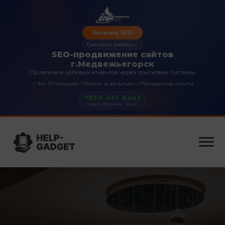
Заказать SEO
Смотреть работы
→
SEO-продвижение сайтов
г.Медвежьегорск
Привлечем целевых клиентов через поисковые системы
✓
✓
✓
Топ-10 позиций
Оплата за результат
Прозрачные отчеты
+87%
45+
5 лет
Трафик
Проекты
Опыт