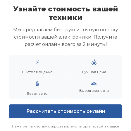
Узнайте стоимость вашей
техники
Скупка ноутбуков
Скупка ультрабуков
Мы предлагаем быструю и точную оценку
Скупка игровых ноутбуков
стоимости вашей электроники. Получите
Скупка рабочих ноутбуков
расчет онлайн всего за 2 минуты!
Скупка старых ноутбуков (б/у)
Скупка внешних жестких дисков
Скупка роутеров и сетевого оборудования
⚡
💰
Быстрая оценка
Лучшая цена
Заказать
Смотреть еще
🚗
🔒
Выезд эксперта
Безопасно
Рассчитать стоимость онлайн
Нажатие на кнопку откроет калькулятор в новой вкладке