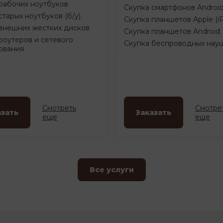
рабочих ноутбуков
Скупка смартфонов Androi
старых ноутбуков (б/у)
Скупка планшетов Apple (i
внешних жестких дисков
Скупка планшетов Android
роутеров и сетевого
Скупка беспроводных нау
ования
Смотреть
Смотре
азать
Заказать
еще
еще
Все услуги