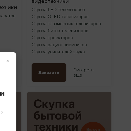
видеотехники
ехники
Скупка LED-телевизоров
паратов
Скупка OLED-телевизоров
Скупка плазменных телевизоров
Скупка битых телевизоров
Скупка проекторов
Скупка радиоприёмников
Скупка усилителей звука
×
ть
Смотреть
Заказать
еще
ки
и
 2