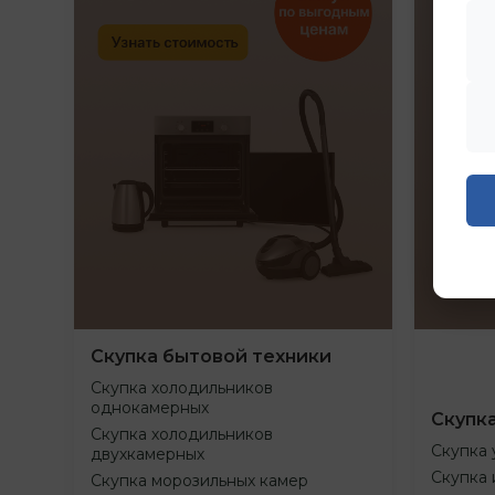
Скупка бытовой техники
Скупка холодильников
однокамерных
Скупк
Скупка холодильников
Скупка 
двухкамерных
Скупка 
Скупка морозильных камер