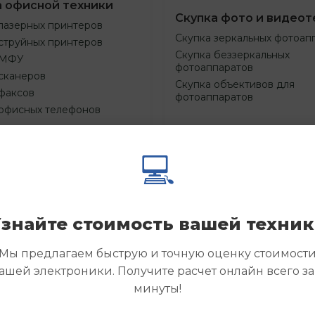
а офисной техники
Скупка фото и видеот
лазерных принтеров
Скупка зеркальных фотоап
струйных принтеров
Скупка беззеркальных
 МФУ
фотоаппаратов
сканеров
Скупка объективов для
факсов
фотоаппаратов
 офисных телефонов
💻
Смотреть
Смотре
азать
Заказать
еще
еще
знайте стоимость вашей техни
Мы предлагаем быструю и точную оценку стоимост
ашей электроники. Получите расчет онлайн всего за
минуты!