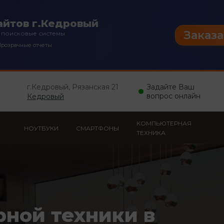
айтов г.Кедровый
Заказа
 поисковые системы
розрачные отчеты
г.Кедровый, Рязанская 21
Задайте Ваш
вопрос онлайн
Кедровый
КОМПЬЮТЕРНАЯ
НОУТБУКИ
СМАРТФОНЫ
ТЕХНИКА
рной техники в