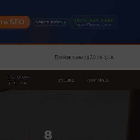
+87%
45+
5 лет
ть SEO
Смотреть работы
→
Трафик
Проекты
Опыт
Перезвоним за 30 секунд
БЫТОВАЯ
ОТЗЫВЫ
КОНТАКТЫ
ТЕХНИКА
8