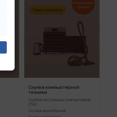
Скупка компьютерной
техники
Скупка настольных компьютеров
(ПК)
Скупка моноблоков
Скупка серверов