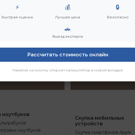
⚡
💰
🔒
Быстрая оценка
Лучшая цена
Безопасно
🚗
Выезд эксперта
Рассчитать стоимость онлайн
Нажатие на кнопку откроет калькулятор в новой вкладке
а ноутбуков
Скупка мобильных
ультрабуков
устройств
игровых ноутбуков
Скупка смартфонов Apple