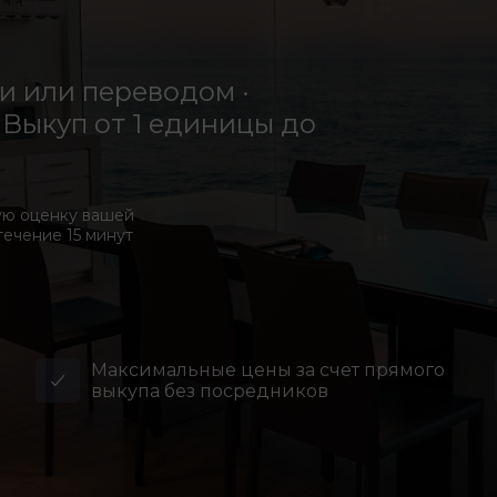
 или переводом ·
Выкуп от 1 единицы до
ую оценку вашей
течение 15 минут
Максимальные цены за счет прямого
выкупа без посредников