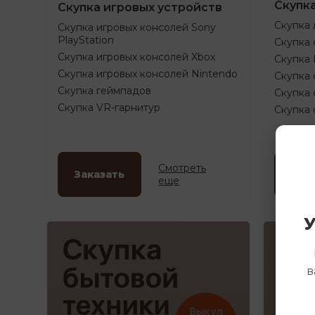
Скупк
Скупка игровых устройств
Скупка 
Скупка игровых консолей Sony
PlayStation
Скупка 
Скупка игровых консолей Xbox
Скупка
Скупка игровых консолей Nintendo
Скупка 
Скупка геймпадов
Скупка 
Скупка VR-гарнитур
Скупка
Смотреть
Заказать
Зак
еще
У
в