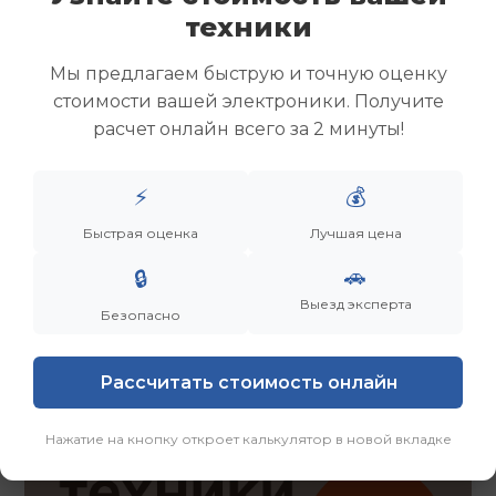
Скупка ноутбуков
техники
Скупка ультрабуков
Скупка игровых ноутбуков
Мы предлагаем быструю и точную оценку
Скупка рабочих ноутбуков
стоимости вашей электроники. Получите
Скупка старых ноутбуков (б/у)
расчет онлайн всего за 2 минуты!
Скупка внешних жестких дисков
Скупка роутеров и сетевого оборудования
⚡
💰
Быстрая оценка
Лучшая цена
Заказать
Смотреть еще
🚗
🔒
Выезд эксперта
Безопасно
Рассчитать стоимость онлайн
Нажатие на кнопку откроет калькулятор в новой вкладке