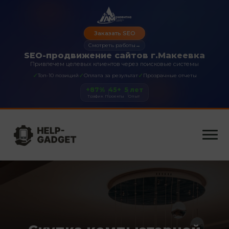
Заказать SEO
Смотреть работы
→
SEO-продвижение сайтов г.Макеевка
Привлечем целевых клиентов через поисковые системы
✓
✓
✓
Топ-10 позиций
Оплата за результат
Прозрачные отчеты
+87%
45+
5 лет
Трафик
Проекты
Опыт