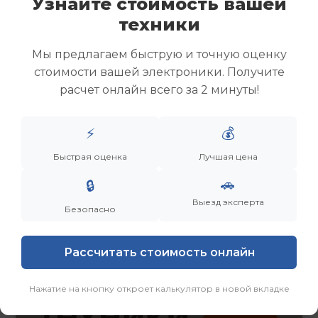
Узнайте стоимость вашей
Скупка ноутбуков
техники
Скупка ультрабуков
Скупка игровых ноутбуков
Мы предлагаем быструю и точную оценку
Скупка рабочих ноутбуков
стоимости вашей электроники. Получите
Скупка старых ноутбуков (б/у)
расчет онлайн всего за 2 минуты!
Скупка внешних жестких дисков
Скупка роутеров и сетевого оборудования
⚡
💰
Заказать
Смотреть еще
Быстрая оценка
Лучшая цена
🚗
🔒
Выезд эксперта
Безопасно
Рассчитать стоимость онлайн
Нажатие на кнопку откроет калькулятор в новой вкладке