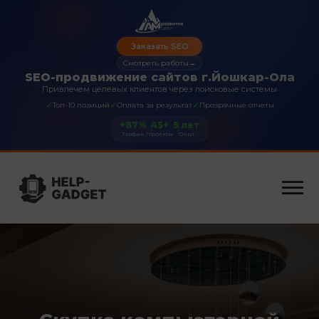
Заказать SEO
Смотреть работы
→
SEO-продвижение сайтов г.Йошкар-Ола
Привлечем целевых клиентов через поисковые системы
✓
✓
✓
Топ-10 позиций
Оплата за результат
Прозрачные отчеты
+87%
45+
5 лет
Трафик
Проекты
Опыт