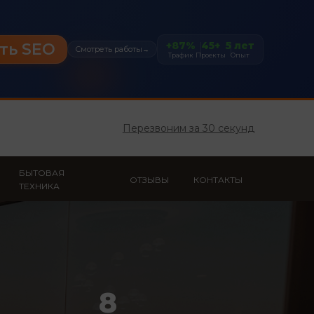
+87%
45+
5 лет
ть SEO
Смотреть работы
→
Трафик
Проекты
Опыт
Перезвоним за 30 секунд
БЫТОВАЯ
ОТЗЫВЫ
КОНТАКТЫ
ТЕХНИКА
8