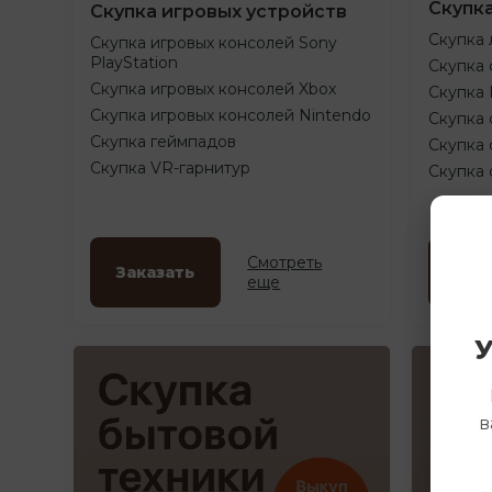
Скупк
Скупка игровых устройств
Скупка 
Скупка игровых консолей Sony
PlayStation
Скупка 
Скупка игровых консолей Xbox
Скупка
Скупка игровых консолей Nintendo
Скупка 
Скупка геймпадов
Скупка 
Скупка VR-гарнитур
Скупка
Смотреть
Заказать
Зак
еще
У
в