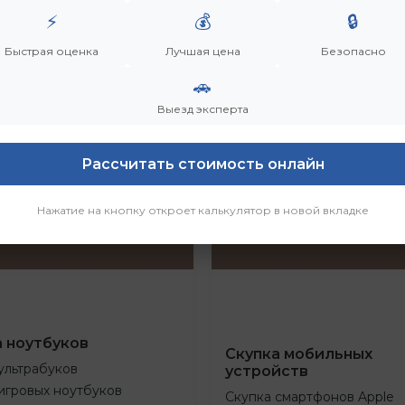
⚡
💰
🔒
Быстрая оценка
Лучшая цена
Безопасно
🚗
Выезд эксперта
Рассчитать стоимость онлайн
Нажатие на кнопку откроет калькулятор в новой вкладке
а ноутбуков
Скупка мобильных
ультрабуков
устройств
игровых ноутбуков
Скупка смартфонов Apple