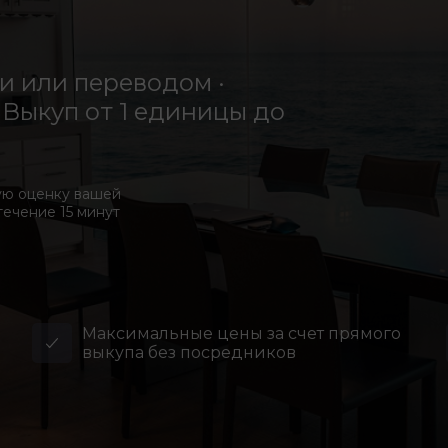
 или переводом ·
Выкуп от 1 единицы до
ую оценку вашей
течение 15 минут
Максимальные цены за счет прямого
выкупа без посредников