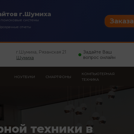
айтов г.Шумиха
Заказа
 поисковые системы
розрачные отчеты
г.Шумиха, Рязанская 21
Задайте Ваш
вопрос онлайн
Шумиха
КОМПЬЮТЕРНАЯ
НОУТБУКИ
СМАРТФОНЫ
ТЕХНИКА
рной техники в