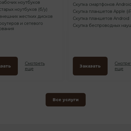
рабочих ноутбуков
Скупка смартфонов Androi
старых ноутбуков (б/у)
Скупка планшетов Apple (i
внешних жестких дисков
Скупка планшетов Android
роутеров и сетевого
Скупка беспроводных нау
ования
Смотреть
Смотре
азать
Заказать
еще
еще
Все услуги