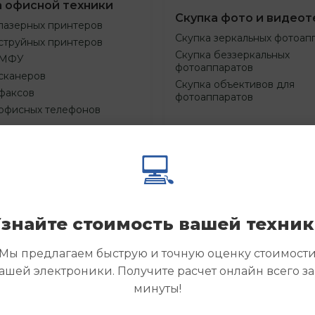
а офисной техники
Скупка фото и видеот
лазерных принтеров
Скупка зеркальных фотоап
струйных принтеров
Скупка беззеркальных
 МФУ
фотоаппаратов
сканеров
Скупка объективов для
факсов
фотоаппаратов
 офисных телефонов
💻
Смотреть
Смотре
азать
Заказать
еще
еще
знайте стоимость вашей техни
Мы предлагаем быструю и точную оценку стоимост
ашей электроники. Получите расчет онлайн всего за
минуты!