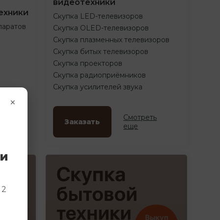
видеотехники
ехники
Скупка LED-телевизоров
паратов
Скупка OLED-телевизоров
Скупка плазменных телевизоров
Скупка битых телевизоров
Скупка проекторов
Скупка радиоприёмников
Скупка усилителей звука
×
ть
Смотреть
Заказать
еще
ки
и
 2