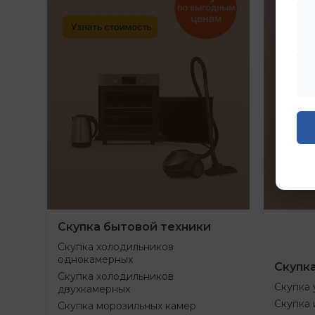
Скупка бытовой техники
Скупка холодильников
однокамерных
Скупк
Скупка холодильников
Скупка 
двухкамерных
Скупка 
Скупка морозильных камер