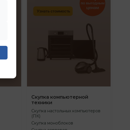
Скупка компьютерной
техники
Скупка настольных компьютеров
(ПК)
Скупка моноблоков
Скупка серверов