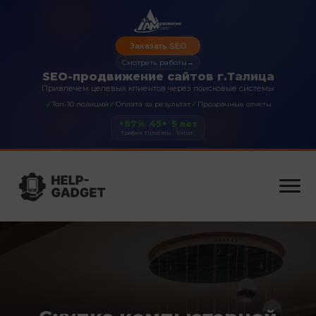
Заказать SEO
Смотреть работы
→
SEO-продвижение сайтов г.Талица
Привлечем целевых клиентов через поисковые системы
✓
✓
✓
Топ-10 позиций
Оплата за результат
Прозрачные отчеты
+87%
45+
5 лет
Трафик
Проекты
Опыт