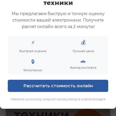
техники
Скупка ноутбуков
Скупка ультрабуков
Мы предлагаем быструю и точную оценку
Скупка игровых ноутбуков
стоимости вашей электроники. Получите
Скупка рабочих ноутбуков
расчет онлайн всего за 2 минуты!
Скупка старых ноутбуков (б/у)
Скупка внешних жестких дисков
Скупка роутеров и сетевого оборудования
⚡
💰
Быстрая оценка
Лучшая цена
Заказать
Смотреть еще
🚗
🔒
Выезд эксперта
Безопасно
Рассчитать стоимость онлайн
Нажатие на кнопку откроет калькулятор в новой вкладке