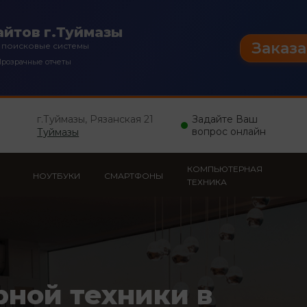
йтов г.Туймазы
Заказа
 поисковые системы
розрачные отчеты
г.Туймазы, Рязанская 21
Задайте Ваш
вопрос онлайн
Туймазы
КОМПЬЮТЕРНАЯ
НОУТБУКИ
СМАРТФОНЫ
ТЕХНИКА
рной техники в