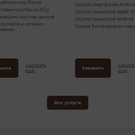
рабочих ноутбуков
Скупка смартфонов Androi
старых ноутбуков (б/у)
Скупка планшетов Apple (i
внешних жестких дисков
Скупка планшетов Android
роутеров и сетевого
Скупка беспроводных нау
ования
Смотреть
Смотре
азать
Заказать
еще
еще
Все услуги