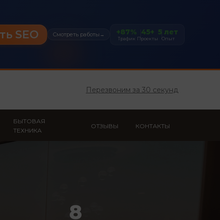
+87%
45+
5 лет
ть SEO
Смотреть работы
→
Трафик
Проекты
Опыт
Перезвоним за 30 секунд
БЫТОВАЯ
ОТЗЫВЫ
КОНТАКТЫ
ТЕХНИКА
8