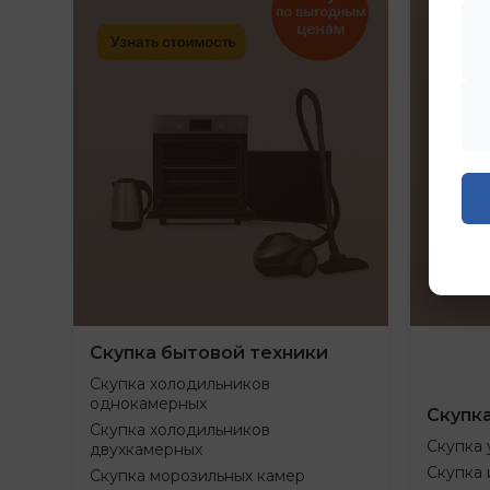
Скупка бытовой техники
Скупка холодильников
однокамерных
Скупк
Скупка холодильников
Скупка 
двухкамерных
Скупка 
Скупка морозильных камер