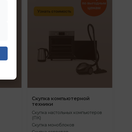
Скупка компьютерной
техники
Скупка настольных компьютеров
(ПК)
Скупка моноблоков
Скупка серверов