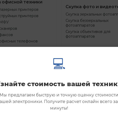
а офисной техники
Скупка фото и видеот
лазерных принтеров
Скупка зеркальных фотоап
струйных принтеров
Скупка беззеркальных
 МФУ
фотоаппаратов
сканеров
Скупка объективов для
факсов
фотоаппаратов
 офисных телефонов
💻
Смотреть
Смотре
азать
Заказать
еще
еще
знайте стоимость вашей техни
Мы предлагаем быструю и точную оценку стоимост
ашей электроники. Получите расчет онлайн всего за
минуты!