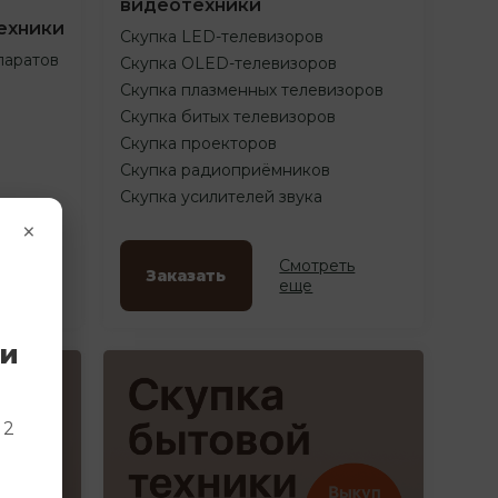
видеотехники
ехники
Скупка LED-телевизоров
паратов
Скупка OLED-телевизоров
Скупка плазменных телевизоров
Скупка битых телевизоров
Скупка проекторов
Скупка радиоприёмников
Скупка усилителей звука
×
ть
Смотреть
Заказать
еще
ки
и
 2