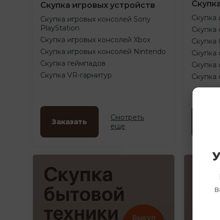
Скупк
Скупка игровых устройств
Скупка 
Скупка игровых консолей Sony
PlayStation
Скупка 
Скупка игровых консолей Xbox
Скупка
Скупка игровых консолей Nintendo
Скупка 
Скупка геймпадов
Скупка 
Скупка VR-гарнитур
Скупка
Смотреть
Заказать
Зак
еще
У
в