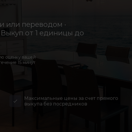
 или переводом ·
Выкуп от 1 единицы до
ую оценку вашей
течение 15 минут
Максимальные цены за счет прямого
выкупа без посредников