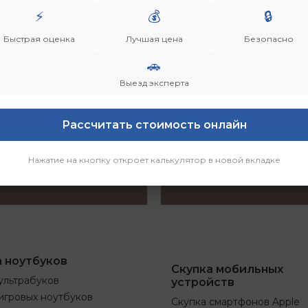
⚡
💰
🔒
Быстрая оценка
Лучшая цена
Безопасно
🚗
Выезд эксперта
Рассчитать стоимость онлайн
Нажатие на кнопку откроет калькулятор в новой вкладке
а ноутбуков
Скупка мобильных
ультрабуков
устройств
игровых ноутбуков
Скупка смартфонов Apple