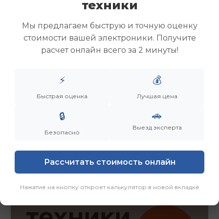
техники
Скупка ноутбуков
Скупка ультрабуков
Мы предлагаем быструю и точную оценку
Скупка игровых ноутбуков
стоимости вашей электроники. Получите
Скупка рабочих ноутбуков
расчет онлайн всего за 2 минуты!
Скупка старых ноутбуков (б/у)
Скупка внешних жестких дисков
Скупка роутеров и сетевого оборудования
⚡
💰
Быстрая оценка
Лучшая цена
Заказать
Смотреть еще
🚗
🔒
Выезд эксперта
Безопасно
Рассчитать стоимость онлайн
Нажатие на кнопку откроет калькулятор в новой вкладке