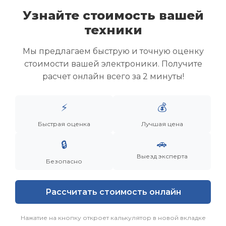
Узнайте стоимость вашей
техники
Скупка ноутбуков
Скупка ультрабуков
Мы предлагаем быструю и точную оценку
Скупка игровых ноутбуков
стоимости вашей электроники. Получите
Скупка рабочих ноутбуков
расчет онлайн всего за 2 минуты!
Скупка старых ноутбуков (б/у)
Скупка внешних жестких дисков
Скупка роутеров и сетевого оборудования
⚡
💰
Быстрая оценка
Лучшая цена
Заказать
Смотреть еще
🚗
🔒
Выезд эксперта
Безопасно
Рассчитать стоимость онлайн
Нажатие на кнопку откроет калькулятор в новой вкладке