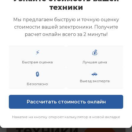
Скупка ноутбуков
техники
Скупка ультрабуков
Скупка игровых ноутбуков
Мы предлагаем быструю и точную оценку
Скупка рабочих ноутбуков
стоимости вашей электроники. Получите
Скупка старых ноутбуков (б/у)
расчет онлайн всего за 2 минуты!
Скупка внешних жестких дисков
Скупка роутеров и сетевого оборудования
⚡
💰
Быстрая оценка
Лучшая цена
Заказать
Смотреть еще
🚗
🔒
Выезд эксперта
Безопасно
Рассчитать стоимость онлайн
Нажатие на кнопку откроет калькулятор в новой вкладке