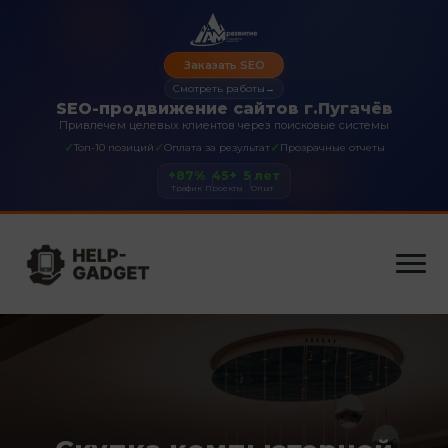
Заказать SEO
Смотреть работы
→
SEO-продвижение сайтов г.Пугачёв
Привлечем целевых клиентов через поисковые системы
✓
✓
✓
Топ-10 позиций
Оплата за результат
Прозрачные отчеты
+87%
45+
5 лет
Трафик
Проекты
Опыт